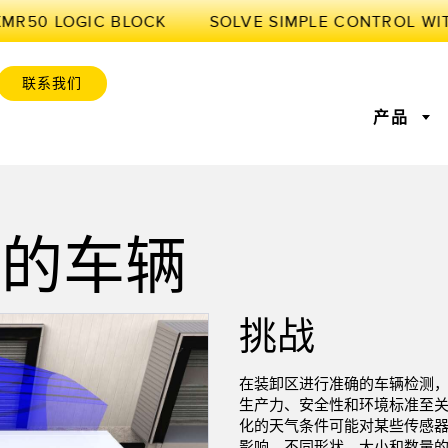
XMR50 LOGIC BLOCK
联系我们
产品
感器
业物联网与智能工厂
区的车辆
感器
位监控
激光测距
前缘检测
测量光幕
工厂通信
感器
服务或托盘取件呼
超声波传感器
状况监测：预测性维护和预
光纤放大
设备综合效率
挑战
防性维护
标签传感器
色标、颜色和荧光传感器
拾取指示
维护与状态监控
预测性维护与状态监控
在装卸区进行准确的
车辆检测
列和宽光束传感器
状态监测传感器
无线状态
生产力、安全性和环境标准至
化的天气条件可能对某些传感
影响。不同形状、大小和数量