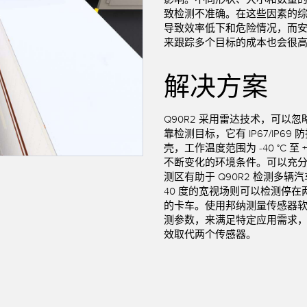
链接
致检测不准确。在这些因素的
软件
导致效率低下和危险情况，而
来跟踪多个目标的成本也会很
传感器GUI软件
k
邦纳测量传感器软件
解决方案
Q90R2 采用
雷达技术
，可以忽
靠检测目标，它有 IP67/IP69
壳，工作温度范围为 -40 °C 至 
不断变化的环境条件。可以充
测区有助于 Q90R2 检测多辆汽车
40 度的宽视场则可以检测停在
的卡车。使用邦纳测量传感器
测参数，来满足特定应用需求，Q
效取代两个传感器。