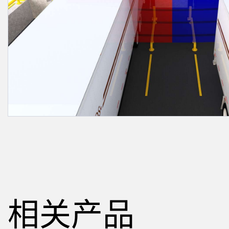
相关
远程 I/O
状态指示
附件
CONNECTIVITY
测量与检测
冲洗
附件
HMI
质量控制
IO-Lin
线缆
变频器
车辆检测
转换器
增量式旋转编码器
预测性维护
PLC
雷达应用
绝对值旋转编码器
其他应用
监控解决方案
SNAP SIGNAL
附件
相关产品
软件