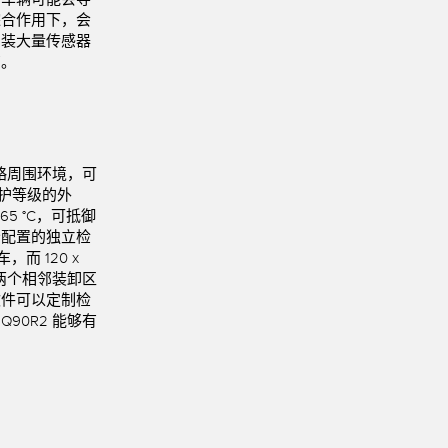
综合作用下，会
技术
安装大量传感器
高。
带 IO-Link 的传感器
略周围环境，可
 防护等级的外
+65 °C，可抵御
分配置的独立检
，而 120 x
两个相邻装卸区
软件可以定制检
90R2 能够有