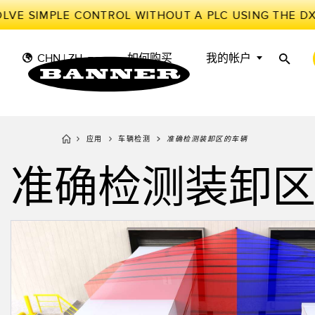
LVE SIMPLE CONTROL WITHOUT A PLC USING THE D
CHN | ZH
如何购买
我的帐户
应用
车辆检测
准确检测装卸区的车辆
传
工
传感器
工业物联网与智能工厂
准确检测装卸
测量解决方案
智能传感器
光电传
储罐料
照明和指示
机器防护
雷达传
物料、
叫
机器安全
追踪和跟踪
槽形和
预测性
工业无线
拾取指示灯
检测阵
BARCODE & VISION
工业照明