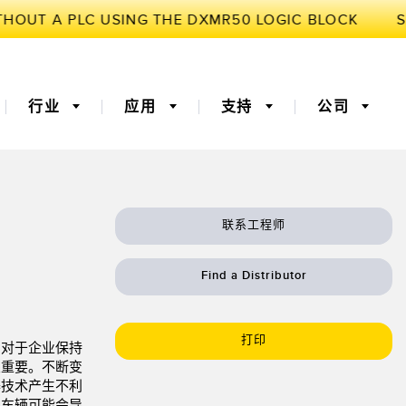
行业
应用
支持
公司
联系工程师
3D飞行时间
机器监控/设备综合效率
Find a Distributor
器
 (OEE)
光纤
远程监控
灯传感器
温度传感器
打印
，对于企业保持
监测传感器
振动传感器
关重要。不断变
器技术产生不利
的车辆可能会导