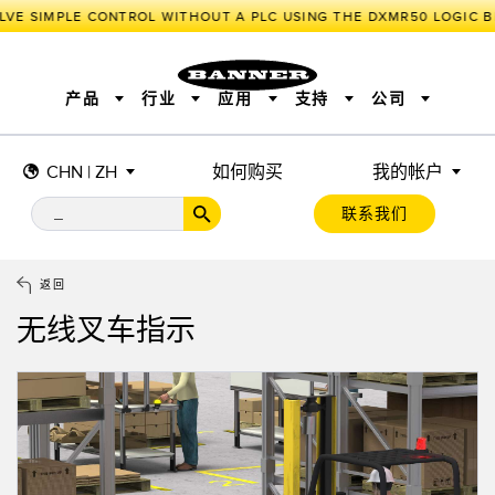
LVE SIMPLE CONTROL WITHOUT A PLC USING THE DXMR50 LOGIC B
产品
行业
应用
支持
公司
CHN | ZH
如何购买
我的帐户
传感器
工业物联网与智能工厂
测量解决方案
智能传感器
照明和指示
联系我们
机器安全
机器防护
工业无线
追踪和跟踪
BARCODE & VISION
拾取指示灯
远程 I/O
工业照明
CONNECTIVITY
状态指示
测量与检测
HMI
变频器
增量式旋转编码器
质量控制
车辆检测
PLC
预测性维护
返回
绝对值旋转编码器
雷达应用
其他应用
监控解决方案
无线叉车指示
SNAP SIGNAL
附件
软件
技术
工业物联网与智能工厂
储罐料位监控
传感器
前缘检测
光电传感器
工厂通信
激光测距