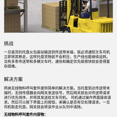
机器监控/设备综合效率
测量光幕
物料、服务或托盘取件呼叫
3D飞行时间
状况监测：预测性维护和预防性维护
雷达传感器
设备综合效率 (OEE)
超声波传感器
挑战
远程监控
光纤放大器
一旦装货的托盘从包装站输送到传送带末端，就必须通知叉车司机
立即将其移走，这样托盘货物就不会积压，生产线也能继续运转。
预测性维护与状态监控
光纤
当有多条传送带和多辆叉车时，通信和确定优先级很快就会变得复
杂困难。
预测性维护与状态监控
槽形和标签传感器
色标、颜色和荧光传感器
解决方案
邦纳无线物料呼叫套件提供简单的解决方案。当托盘到达传送带末
拾取指示灯传感器
相关链接
端时，无线传感器会向网关发送信号，然后网关就会对传送带请求
进行优先排序，并将其发送给叉车司机。 司机通过操作界面接收请
温度传感器
求。然后可以按下界面上的按钮，来确认是否有空处理请求。一旦
冲洗
司机取走托盘，网关就会将该作业从队列中清除。
检测阵列和宽光束传感器
IO-Link
无线物料呼叫套件内容物：