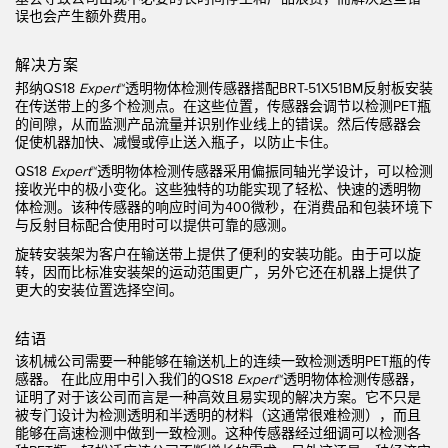
误也会产生额外费用。
技术
解决方案
带 IO-Link 的传感器
邦纳QS18
Expert
™透明物体检测传感器搭配BRT-51X51BM反射板安装
在传送带上的多个检测点。在这些位置，传感器会调节以检测PET瓶
的间隙，从而监测产品流量并识别作业线上的错误。然后传感器会
促使机器加快、减慢或停止送入瓶子，以防止卡住。
QS18
Expert
™透明物体检测传感器采用偏振同轴光学设计，可以检测
接收光中的极小变化。这些独特的功能实现了轻松、快速的透明物
体检测。该种传感器的响应时间为400微秒，在消费品和包装环境下
与反射目标配合使用时可以提供可靠的感测。
旋转安装架为客户在输送带上提供了便利的安装功能。由于可以旋
转，因而比标准安装架的运动范围更广，另外它还在机器上提供了
更大的安装位置选择空间。
结语
该机械公司需要一种能够在输送机上的连续一致检测透明PET瓶的传
感器。 在此应用中引入我们的QS18
Expert
™透明物体检测传感器，
证明了对于该公司而言是一种高效且易实现的解决方案。它不只是
被专门设计为检测透明和半透明的材料（这通常很难检测），而且
能够在高速检测中做到一致检测。这种传感器经过细调可以检测各