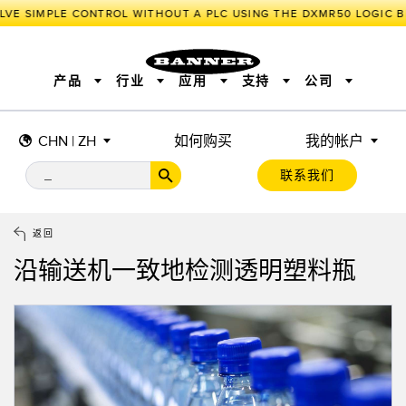
LVE SIMPLE CONTROL WITHOUT A PLC USING THE DXMR50 LOGIC B
产品
行业
应用
支持
公司
CHN | ZH
如何购买
我的帐户
传感器
工业物联网与智能工厂
测量解决方案
智能传感器
照明和指示
联系我们
机器安全
机器防护
工业无线
追踪和跟踪
BARCODE & VISION
拾取指示灯
远程 I/O
工业照明
CONNECTIVITY
状态指示
测量与检测
HMI
变频器
增量式旋转编码器
质量控制
车辆检测
PLC
预测性维护
返回
绝对值旋转编码器
雷达应用
其他应用
监控解决方案
沿输送机一致地检测透明塑料瓶
SNAP SIGNAL
附件
软件
技术
工业物联网与智能工厂
储罐料位监控
传感器
前缘检测
光电传感器
工厂通信
激光测距