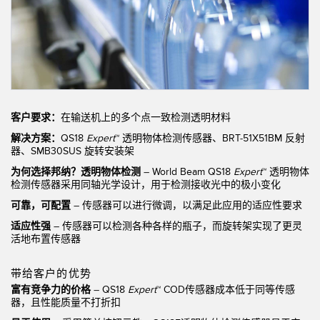
机器监控/设备综合效率
测量光幕
物料、服务或托盘取件呼叫
3D飞行时间
状况监测：预测性维护和预防性维护
雷达传感器
设备综合效率 (OEE)
超声波传感器
客户要求：
在输送机上的多个点一致检测透明材料
远程监控
光纤放大器
解决方案：
QS18
Expert
™
透明物体检测传感器、BRT-51X51BM 反射
器、SMB30SUS 旋转安装架
预测性维护与状态监控
光纤
为何选择邦纳？透明物体检测
– World Beam QS18
Expert
™ 透明物体
检测传感器采用同轴光学设计，用于检测接收光中的极小变化
预测性维护与状态监控
槽形和标签传感器
可靠，可配置
– 传感器可以进行微调，以满足此应用的适应性要求
色标、颜色和荧光传感器
适应性强
– 传感器可以检测各种各样的瓶子，而旋转架实现了更灵
活地布置传感器
拾取指示灯传感器
相关链接
温度传感器
带给客户的优势
冲洗
富有竞争力的价格
– QS18
Expert
™ COD传感器成本低于同等传感
检测阵列和宽光束传感器
器，且性能质量不打折扣
IO-Link