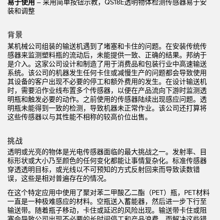
状态监测传感器
易于使用
– 采用简单按钮示教，QS18E透明物体检测传感器易于安
装和调整
无线状态监测传感器
背景
振动传感器
某机械公司组装的输送机遇到了堵塞和卡住的问题。在安装传统传
感器来监测塑料瓶的流动后，未能提供一致、正确的结果。邦纳于
是介入。这家公司设计和制造了用于消费品和包装行业中高速输送
系统。该公司的机器发生任何卡住或减慢生产的问题都会导致使用
附件
其设备的客户出现不必要的停工和额外费用的发生。在设计输送机
时，需要沿作业线布置多个传感器，以便在产品流向下游时监测透
附件
明瓶和触发必要的动作。之前使用的传感器陆续出现感应问题。透
明瓶未能得到一致的检测，导致机器未正常作业。该公司还打算将
这些传感器以与其性能不相称的较高价位出售。
线缆
转换器
挑战
透明或光亮的物体是
光电传感器
面临的最大挑战之一。发射率、目
标形状或大小乃至颜色的任何变化都能让事情复杂化。标准传感器
软件
穿透透明目标，或光线以不可预知的方式反射回来而导致读数错
误，这些是相对普遍存在的情况。
传感器GUI软件
在这个特定应用中使用了聚对苯二甲酸乙二酯（PET）瓶，PET材料
一直是一种极难感应的材料。空瓶送入蓄能器，然后进一步下行至
邦纳测量传感器软件
输送带。随着瓶子移动，卡住或延迟的风险出现。输送带卡住或阻
塞会导致公司出现不必要的长时间停工和产品浪费，而解决这些错