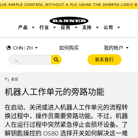
LVE SIMPLE CONTROL WITHOUT A PLC USING THE DXMR50 LOGIC B
产品
行业
应用
支持
公司
CHN | ZH
如何购买
我的帐户
传感器
工业物联网与智能工厂
测量解决方案
智能传感器
照明和指示
联系我们
机器安全
机器防护
工业无线
追踪和跟踪
BARCODE & VISION
拾取指示灯
远程 I/O
工业照明
CONNECTIVITY
状态指示
测量与检测
HMI
变频器
增量式旋转编码器
质量控制
车辆检测
PLC
预测性维护
返回
绝对值旋转编码器
雷达应用
其他应用
监控解决方案
机器人工作单元的旁路功能
SNAP SIGNAL
附件
软件
技术
工业物联网与智能工厂
在启动、关闭或进入机器人工作单元的流程转
储罐料位监控
传感器
换过程中，操作员需要旁路功能。不过，机器
人在运行过程中突然紧急停止会损坏设备。了
前缘检测
光电传感器
解钥匙操控的
OS80 选择开关
如何解决这一难
工厂通信
激光测距