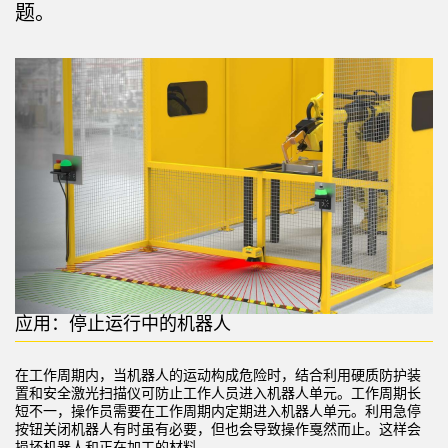
题。
机器监控/设备综合效率
测量光幕
物料、服务或托盘取件呼叫
3D飞行时间
状况监测：预测性维护和预防性维护
雷达传感器
设备综合效率 (OEE)
超声波传感器
远程监控
光纤放大器
预测性维护与状态监控
光纤
预测性维护与状态监控
槽形和标签传感器
色标、颜色和荧光传感器
应用：停止运行中的机器人
拾取指示灯传感器
相关链接
温度传感器
在工作周期内，当机器人的运动构成危险时，结合利用硬质防护装
冲洗
置和
安全激光扫描仪
可防止工作人员进入机器人单元。工作周期长
短不一，操作员需要在工作周期内定期进入机器人单元。利用
急停
检测阵列和宽光束传感器
IO-Link
按钮
关闭机器人有时虽有必要，但也会导致操作戛然而止。这样会
损坏机器人和正在加工的材料。