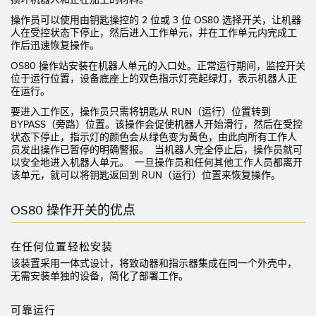
状态监测传感器
操作员可以使用由钥匙操控的 2 位或 3 位 OS80 选择开关，让机器
无线状态监测传感器
人在受控状态下停止，然后进入工作单元，并在工作单元内完成工
作后迅速恢复操作。
振动传感器
OS80 操作站安装在机器人单元的入口处。正常运行期间，监控开关
位于运行位置，设备底座上的双色指示灯亮起绿灯，表示机器人正
在运行。
要进入工作区，操作员只需将钥匙从 RUN（运行）位置转到
附件
BYPASS（旁路）位置。该操作会促使机器人开始滑行，然后在受控
状态下停止，指示灯的颜色会从绿色变为黄色，由此向所有工作人
附件
员发出操作已暂停的明确警报。 当机器人完全停止后，操作员就可
以安全地进入机器人单元。 一旦操作员和任何其他工作人员都离开
线缆
该单元，就可以将钥匙返回到 RUN（运行）位置来恢复操作。
转换器
OS80 操作开关的优点
软件
在任何位置轻松安装
该装置采用一体式设计，将致动器和指示器集成在同一个外壳中，
传感器GUI软件
无需安装单独的设备，简化了部署工作。
邦纳测量传感器软件
可靠运行