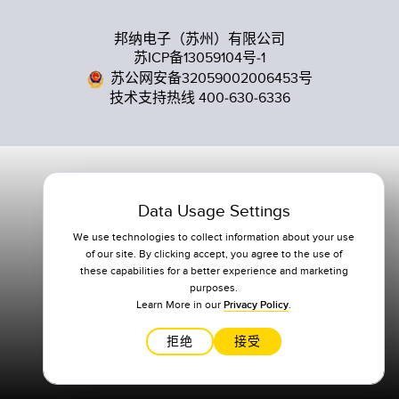
邦纳电子（苏州）有限公司
苏ICP备13059104号-1
苏公网安备32059002006453号
技术支持热线 400-630-6336
Data Usage Settings
We use technologies to collect information about your use
of our site. By clicking accept, you agree to the use of
these capabilities for a better experience and marketing
purposes.
Learn More in our
Privacy Policy
.
拒绝
接受