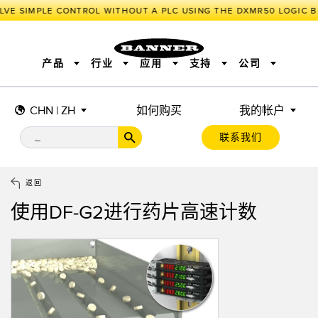
LVE SIMPLE CONTROL WITHOUT A PLC USING THE DXMR50 LOGIC B
产品
行业
应用
支持
公司
CHN | ZH
如何购买
我的帐户
传感器
工业物联网与智能工厂
测量解决方案
智能传感器
照明和指示
联系我们
机器安全
机器防护
工业无线
追踪和跟踪
BARCODE & VISION
拾取指示灯
远程 I/O
工业照明
CONNECTIVITY
状态指示
测量与检测
HMI
变频器
增量式旋转编码器
质量控制
车辆检测
PLC
预测性维护
返回
绝对值旋转编码器
雷达应用
其他应用
监控解决方案
使用DF-G2进行药片高速计数
SNAP SIGNAL
附件
软件
技术
工业物联网与智能工厂
储罐料位监控
传感器
前缘检测
光电传感器
工厂通信
激光测距