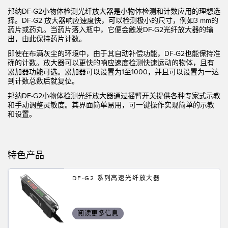
状态监测传感器
邦纳
DF-G2
小物体检测光纤放大器是小物体检测和计数应用的理想选
择。DF-G2 放大器响应速度快，可以检测极小的尺寸，例如3 mm的
无线状态监测传感器
药片或药丸。当药片落入瓶中，它便会触发DF-G2光纤放大器的输
出，由此保持药片计数。
振动传感器
即使在布满灰尘的环境中，由于其自动补偿功能，DF-G2也能保持准
确的计数。放大器可以更快的响应速度检测快速运动的物体，且有
累加器功能可选。累加器可以设置为1至1000，并且可以设置为一达
到计数总数后就复位。
附件
邦纳DF-G2小物体检测光纤放大器通过摇臂开关提供各种专家式示教
附件
和手动调整灵敏度。其界面简单易用，可一键操作实现简单的示教
和设置。
线缆
转换器
特色产品
软件
DF-G2 系列高速光纤放大器
传感器GUI软件
阅读更多信息
邦纳测量传感器软件