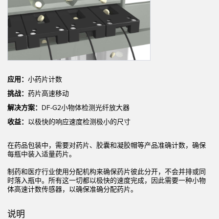
机器监控/设备综合效率
测量光幕
物料、服务或托盘取件呼叫
3D飞行时间
状况监测：预测性维护和预防性维护
雷达传感器
设备综合效率 (OEE)
超声波传感器
应用：
小药片计数
远程监控
光纤放大器
挑战：
药片高速移动
解决方案：
DF-G2小物体检测光纤放大器
预测性维护与状态监控
光纤
收益：
以极快的响应速度检测极小的尺寸
预测性维护与状态监控
槽形和标签传感器
在药品包装中，需要对药片、胶囊和凝胶帽等产品准确计数，确保
色标、颜色和荧光传感器
每瓶中装入适量药片。
拾取指示灯传感器
相关链接
制药和医疗行业
使用分配机构来确保药片彼此分开，不会并排或同
时落入瓶中。所有这一切都以极快的速度完成，因此需要一种小物
温度传感器
体高速计数传感器，以确保准确分配药片。
冲洗
检测阵列和宽光束传感器
IO-Link
说明