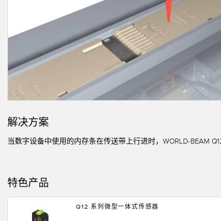
相关
远程 I/O
状态指示
附件
CONNECTIVITY
测量与检测
冲洗
附件
HMI
质量控制
IO-Lin
线缆
变频器
车辆检测
转换器
增量式旋转编码器
预测性维护
PLC
雷达应用
绝对值旋转编码器
其他应用
解决方案
监控解决方案
当数字设备中使用的内存条在传送带上行进时，WORLD-BEAM
SNAP SIGNAL
特色产品
附件
软件
Q12 系列微型一体式传感器