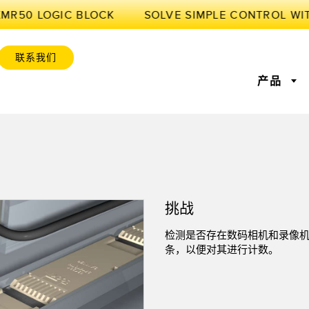
XMR50 LOGIC BLOCK
联系我们
产品
感器
业物联网与智能工厂
感器
位监控
激光测距
前缘检测
测量光幕
工厂通信
挑战
感器
服务或托盘取件呼
超声波传感器
状况监测：预测性维护和预
光纤放大
设备综合效率
防性维护
检测是否存在数码相机和录像
标签传感器
色标、颜色和荧光传感器
拾取指示
条，以便对其进行计数。
维护与状态监控
预测性维护与状态监控
列和宽光束传感器
状态监测传感器
无线状态