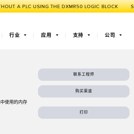
行业
应用
支持
公司
联系工程师
3D飞行时间
机器监控/设备综合效率
购买渠道
器
 (OEE)
光纤
远程监控
机中使用的内存
灯传感器
温度传感器
打印
监测传感器
振动传感器