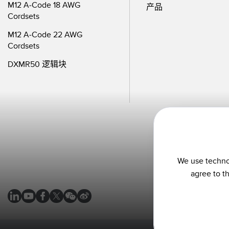
M12 A-Code 18 AWG
产品
Cordsets
M12 A-Code 22 AWG
Cordsets
DXMR50 逻辑块
We use technol
agree to t