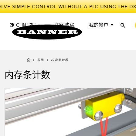
LVE SIMPLE CONTROL WITHOUT A PLC USING THE D
CHN | ZH
如何购买
我的帐户
应用
内存条计数
传
工
传感器
工业物联网与智能工厂
内存条计数
测量解决方案
智能传感器
光电传
储罐料
照明和指示
机器防护
雷达传
物料、
叫
机器安全
追踪和跟踪
槽形和
预测性
工业无线
拾取指示灯
检测阵
BARCODE & VISION
工业照明