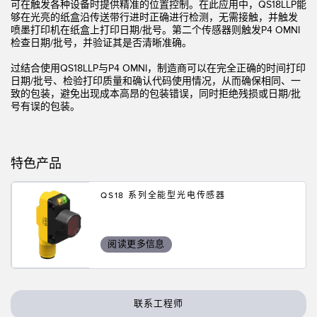
状态监测传感器
可在触发各种设备时提供精准的位置控制。在此应用中，QS18LLP能
够在光亮的纸盒沿传送带行进时正确进行检测，无需接触，并触发
无线状态监测传感器
喷墨打印机在纸盒上打印日期/批号。第二个传感器则触发P4 OMNI
检查日期/批号，并验证其是否清晰准确。
振动传感器
过结合使用QS18LLP与P4 OMNI，制造商可以在完全正确的时间打印
日期/批号、检验打印质量和确认代码使用情况，从而确保相同、一
致的包装，避免出现成本高昂的包装错误，同时拒绝残损或日期/批
号有误的包装。
附件
附件
特色产品
线缆
QS18 系列全能型光电传感器
转换器
软件
阅读更多信息
传感器GUI软件
邦纳测量传感器软件
联系工程师