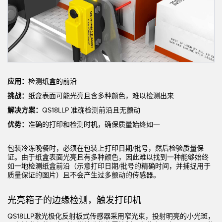
机器监控/设备综合效率
测量光幕
物料、服务或托盘取件呼叫
3D飞行时间
状况监测：预测性维护和预防性维护
雷达传感器
设备综合效率 (OEE)
超声波传感器
应用：
检测纸盒的前沿
远程监控
光纤放大器
挑战：
纸盒表面可能光亮且含多种颜色，难以检测出来
解决方案：
QS18LLP 准确检测前沿且无颤动
预测性维护与状态监控
光纤
优势：
准确的打印和检测时机，确保质量始终如一
预测性维护与状态监控
槽形和标签传感器
包装冷冻晚餐时，必须在包装上打印日期/批号，然后检验质量保
色标、颜色和荧光传感器
证。由于纸盒表面光亮且有多种颜色，因此难以找到一种能够始终
如一地检测纸盒前沿（示意打印日期/批号的精确时间，并捕捉用于
拾取指示灯传感器
相关链接
质量保证的图片）且不会产生过多颤动的传感器。
温度传感器
冲洗
光亮箱子的边缘检测，触发打印机
检测阵列和宽光束传感器
IO-Link
QS18LLP激光极化反射板式传感器采用窄光束，投射明亮的小光斑，