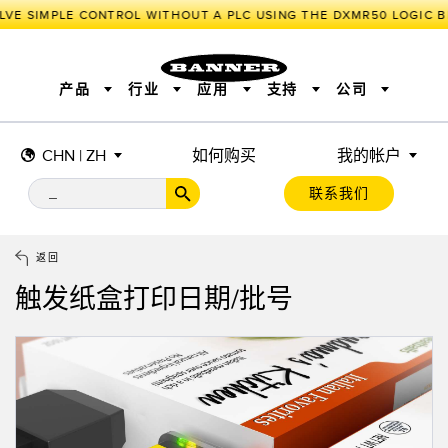
LVE SIMPLE CONTROL WITHOUT A PLC USING THE DXMR50 LOGIC B
产品
行业
应用
支持
公司
CHN | ZH
如何购买
我的帐户
传感器
工业物联网与智能工厂
测量解决方案
智能传感器
照明和指示
联系我们
机器安全
机器防护
工业无线
追踪和跟踪
BARCODE & VISION
拾取指示灯
远程 I/O
工业照明
CONNECTIVITY
状态指示
测量与检测
HMI
变频器
增量式旋转编码器
质量控制
车辆检测
PLC
预测性维护
返回
绝对值旋转编码器
雷达应用
其他应用
监控解决方案
触发纸盒打印日期/批号
SNAP SIGNAL
附件
软件
技术
工业物联网与智能工厂
储罐料位监控
传感器
前缘检测
光电传感器
工厂通信
激光测距