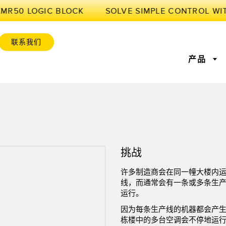
XMR50 LOGIC BLOCK
联系我们
产品
感器
业物联网与智能工厂
感器
位监控
激光测距
前缘检测
测量光幕
工厂通信
挑战
感器
服务或托盘取件呼
超声波传感器
状况监测：预测性维护和预
光纤放大
设备综合效率
防性维护
许多制造商会在同一幢大楼内
标签传感器
色标、颜色和荧光传感器
拾取指示
线，而通常会有一条或多条生
维护与状态监控
预测性维护与状态监控
运行。
列和宽光束传感器
状态监测传感器
无线状态
因为每条生产线的机器都会产
栋楼中的多台空调会不停地运