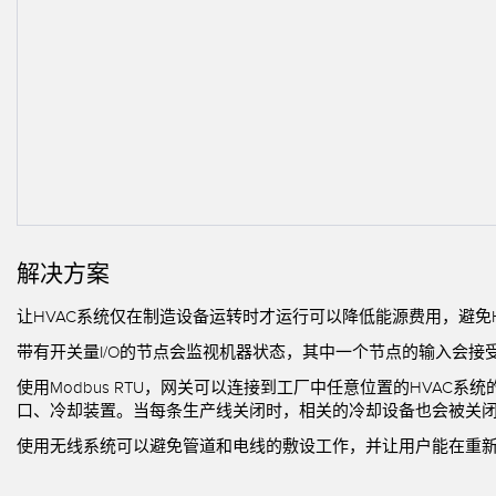
相关
远程 I/O
状态指示
附件
CONNECTIVITY
测量与检测
冲洗
附件
HMI
质量控制
IO-Lin
线缆
变频器
车辆检测
转换器
增量式旋转编码器
预测性维护
PLC
雷达应用
绝对值旋转编码器
其他应用
解决方案
监控解决方案
让HVAC系统仅在制造设备运转时才运行可以降低能源费用，避免
带有开关量I/O的节点会监视机器状态，其中一个节点的输入会接
SNAP SIGNAL
使用Modbus RTU，网关可以连接到工厂中任意位置的HVAC
口、冷却装置。当每条生产线关闭时，相关的冷却设备也会被关
附件
使用无线系统可以避免管道和电线的敷设工作，并让用户能在重
软件