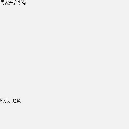
不需要开启所有
技术
带 IO-Link 的传感器
鼓风机、通风