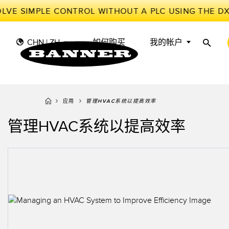
LVE SIMPLE CONTROL WITHOUT A PLC USING THE D
CHN | ZH
如何购买
我的帐户
应用
管理HVAC系统以提高效率
传
工
传感器
工业物联网与智能工厂
管理HVAC系统以提高效率
测量解决方案
智能传感器
光电传
储罐料
照明和指示
机器防护
雷达传
物料、
叫
机器安全
追踪和跟踪
槽形和
预测性
工业无线
拾取指示灯
检测阵
BARCODE & VISION
工业照明