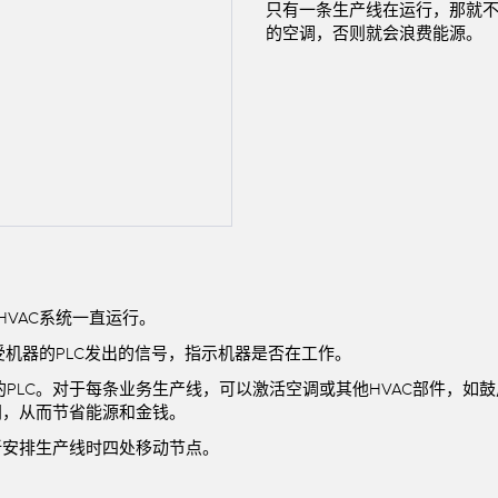
链接
只有一条生产线在运行，那就
软件
的空调，否则就会浪费能源。
传感器GUI软件
k
邦纳测量传感器软件
HVAC系统一直运行。
受机器的PLC发出的信号，指示机器是否在工作。
系统的PLC。对于每条业务生产线，可以激活空调或其他HVAC部件，如
闭，从而节省能源和金钱。
新安排生产线时四处移动节点。