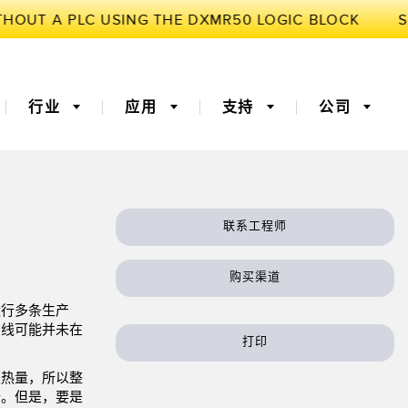
行业
应用
支持
公司
联系工程师
3D飞行时间
机器监控/设备综合效率
购买渠道
器
 (OEE)
光纤
远程监控
运行多条生产
灯传感器
温度传感器
产线可能并未在
打印
监测传感器
振动传感器
生热量，所以整
行。但是，要是