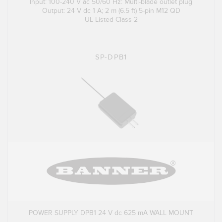
Input: 100-240 V ac 50/60 Hz: Multi-blade outlet plug
Output: 24 V dc 1 A; 2 m (6.5 ft) 5-pin M12 QD
UL Listed Class 2
SP-DPB1
POWER SUPPLY DPB1 24 V dc 625 mA WALL MOUNT