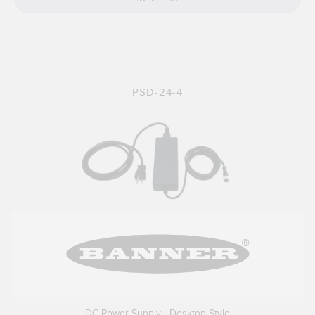
技术
带 IO-Link 的传感器
PSD-24-4
DC Power Supply - Desktop Style