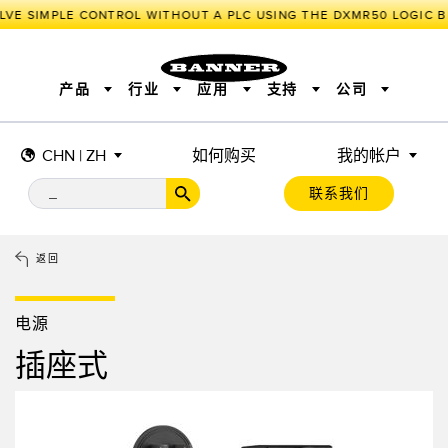
LVE SIMPLE CONTROL WITHOUT A PLC USING THE DXMR50 LOGIC B
产品
行业
应用
支持
公司
CHN | ZH
如何购买
我的帐户
传感器
工业物联网与智能工厂
测量解决方案
智能传感器
照明和指示
联系我们
机器安全
机器防护
工业无线
追踪和跟踪
BARCODE & VISION
拾取指示灯
远程 I/O
工业照明
CONNECTIVITY
状态指示
测量与检测
HMI
变频器
增量式旋转编码器
质量控制
车辆检测
PLC
预测性维护
返回
绝对值旋转编码器
雷达应用
其他应用
监控解决方案
SNAP SIGNAL
附件
软件
技术
电源
工业物联网与智能工厂
插座式
储罐料位监控
传感器
前缘检测
光电传感器
工厂通信
激光测距