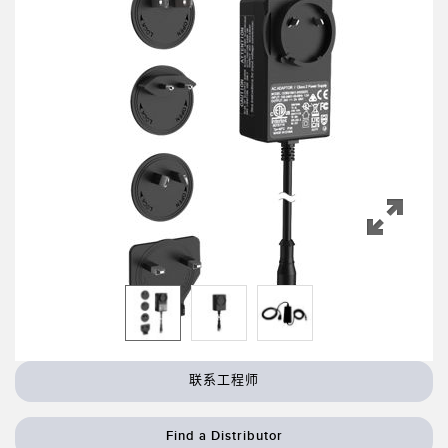
机器监控/设备综合效率
测量光幕
物料、服务或托盘取件呼叫
3D飞行时间
状况监测：预测性维护和预防性维护
雷达传感器
设备综合效率 (OEE)
超声波传感器
远程监控
光纤放大器
预测性维护与状态监控
光纤
预测性维护与状态监控
槽形和标签传感器
色标、颜色和荧光传感器
拾取指示灯传感器
相关链接
温度传感器
联系工程师
冲洗
检测阵列和宽光束传感器
IO-Link
Find a Distributor