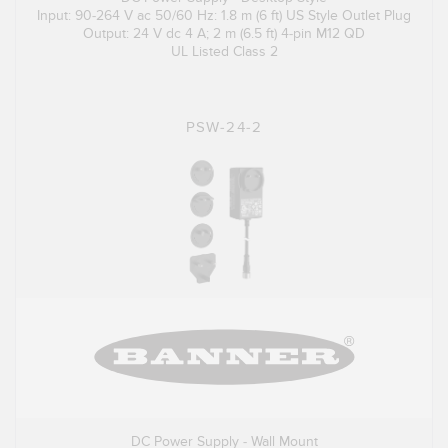
Input: 90-264 V ac 50/60 Hz: 1.8 m (6 ft) US Style Outlet Plug
Output: 24 V dc 4 A; 2 m (6.5 ft) 4-pin M12 QD
UL Listed Class 2
PSW-24-2
DC Power Supply - Wall Mount