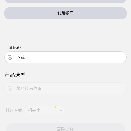
状态监测传感器
无线状态监测传感器
创建帐户
振动传感器
+
全部展开
附件
下载
附件
线缆
产品选型
转换器
缩小结果范围
软件
相关度
排序方式:
传感器GUI软件
邦纳测量传感器软件
清除比较