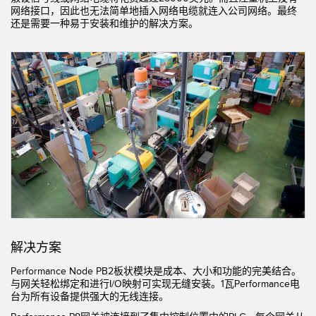
网络接口，因此也无法简单地插入网络电缆就连入公司网络。最终
机器监控/设备综合效率
还是需要一种易于安装和维护的解决方案。
测量光幕
物料、服务或托盘取件呼叫
3D飞行时间
状况监测：预测性维护和预防性维护
雷达传感器
设备综合效率 (OEE)
超声波传感器
远程监控
光纤放大器
预测性维护与状态监控
光纤
预测性维护与状态监控
槽形和标签传感器
色标、颜色和荧光传感器
拾取指示灯传感器
相关链接
解决方案
温度传感器
Performance Node PB2板状模块是成本、大小和功能的完美结合。
冲洗
与网关轻松绑定和进行I/O映射可实现无缝安装。1瓦Performance电
检测阵列和宽光束传感器
台为所有设备提供强大的无线连接。
IO-Link