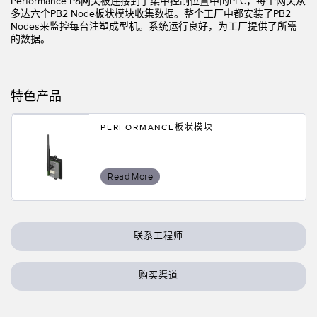
Performance P8网关被连接到了集中控制位置中的PLC，每个网关从
状态监测传感器
多达六个PB2 Node板状模块收集数据。整个工厂中都安装了PB2
Nodes来监控每台注塑成型机。系统运行良好，为工厂提供了所需
无线状态监测传感器
的数据。
振动传感器
特色产品
附件
PERFORMANCE板状模块
附件
线缆
Read More
转换器
联系工程师
软件
传感器GUI软件
购买渠道
邦纳测量传感器软件