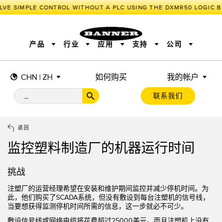
LVE SIMPLE CONTROL WITHOUT A PLC USING THE DXMR50 LOGIC 
产品
行业
应用
支持
公司
CHN | ZH
如何购买
我的帐户
传感器
工业物联网与智能工厂
测量解决方案
智能传感器
照明和指示
联系我们
机器安全
机器防护
工业无线
追踪和跟踪
BARCODE & VISION
拾取指示灯
远程 I/O
工业照明
CONNECTIVITY
状态指示
测量与检测
HMI
变频器
增量式旋转编码器
质量控制
车辆检测
PLC
预测性维护
返回
绝对值旋转编码器
雷达应用
其他应用
监控解决方案
监控塑料制造厂的机器运行时间
SNAP SIGNAL
附件
软件
技术
工业物联网与智能工厂
挑战
储罐料位监控
传感器
注塑厂的运营经理希望在安装和维护期间监控并减少停机时间。为
此，他们购买了SCADA系统，但没有敷设到每台注塑机的信号线，
前缘检测
光电传感器
当要想获得监测停机时间所需的信息，这一步就必不可少。
工厂通信
激光测距
敷设信号线或网络电缆将花费超过25000美元。而且注塑机上没有