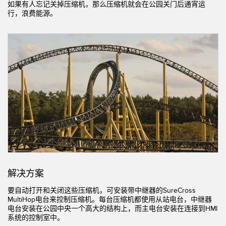
如果有人忘记关掉压缩机，那么压缩机就会在公园关门后通宵运
行，浪费能源。
机器监控/设备综合效率
测量光幕
物料、服务或托盘取件呼叫
3D飞行时间
状况监测：预测性维护和预防性维护
雷达传感器
设备综合效率 (OEE)
超声波传感器
远程监控
光纤放大器
预测性维护与状态监控
光纤
预测性维护与状态监控
槽形和标签传感器
色标、颜色和荧光传感器
拾取指示灯传感器
解决方案
相关链接
温度传感器
要自动打开和关闭这些压缩机，可安装带中继器的SureCross
冲洗
MultiHop电台来控制压缩机。每台压缩机都使用从站电台，中继器
电台安装在公园中央一个高大的结构上，而主电台安装在连接到HMI
检测阵列和宽光束传感器
IO-Link
系统的控制室中。