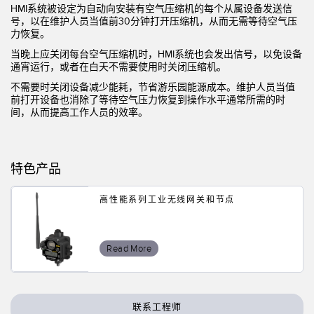
状态监测传感器
HMI系统被设定为自动向安装有空气压缩机的每个从属设备发送信
号，以在维护人员当值前30分钟打开压缩机，从而无需等待空气压
无线状态监测传感器
力恢复。
当晚上应关闭每台空气压缩机时，HMI系统也会发出信号，以免设备
振动传感器
通宵运行，或者在白天不需要使用时关闭压缩机。
不需要时关闭设备减少能耗，节省游乐园能源成本。维护人员当值
前打开设备也消除了等待空气压力恢复到操作水平通常所需的时
间，从而提高工作人员的效率。
附件
附件
特色产品
线缆
转换器
高性能系列工业无线网关和节点
软件
Read More
传感器GUI软件
邦纳测量传感器软件
联系工程师