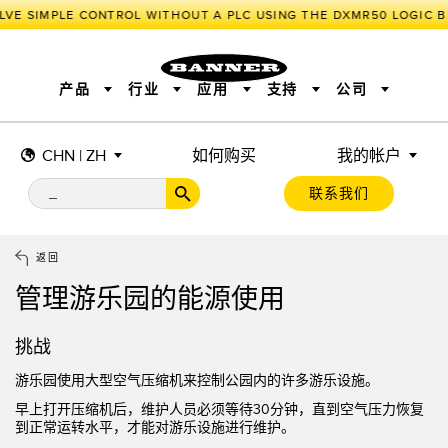
LVE SIMPLE CONTROL WITHOUT A PLC USING THE DXMR50 LOGIC B
产品
行业
应用
支持
公司
CHN | ZH
如何购买
我的帐户
传感器
工业物联网与智能工厂
测量解决方案
智能传感器
照明和指示
联系我们
机器安全
机器防护
工业无线
追踪和跟踪
BARCODE & VISION
拾取指示灯
远程 I/O
工业照明
CONNECTIVITY
状态指示
测量与检测
HMI
变频器
增量式旋转编码器
质量控制
车辆检测
PLC
预测性维护
返回
绝对值旋转编码器
雷达应用
其他应用
监控解决方案
管理游乐园的能源使用
SNAP SIGNAL
附件
软件
技术
工业物联网与智能工厂
挑战
储罐料位监控
传感器
游乐园使用大型空气压缩机来控制公园内的许多游乐设施。
前缘检测
光电传感器
早上打开压缩机后，维护人员必须等待30分钟，直到空气压力恢复
到正常运转水平，才能对游乐设施进行维护。
工厂通信
激光测距