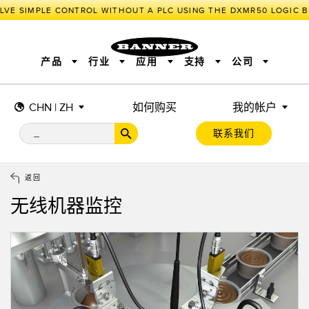
LVE SIMPLE CONTROL WITHOUT A PLC USING THE DXMR50 LOGIC B
产品
行业
应用
支持
公司
CHN | ZH
如何购买
我的帐户
传感器
工业物联网与智能工厂
测量解决方案
智能传感器
照明和指示
联系我们
机器安全
机器防护
工业无线
追踪和跟踪
BARCODE & VISION
拾取指示灯
远程 I/O
工业照明
CONNECTIVITY
状态指示
测量与检测
HMI
变频器
增量式旋转编码器
质量控制
车辆检测
PLC
预测性维护
返回
绝对值旋转编码器
雷达应用
其他应用
监控解决方案
无线机器监控
SNAP SIGNAL
附件
软件
技术
工业物联网与智能工厂
储罐料位监控
传感器
前缘检测
光电传感器
工厂通信
激光测距