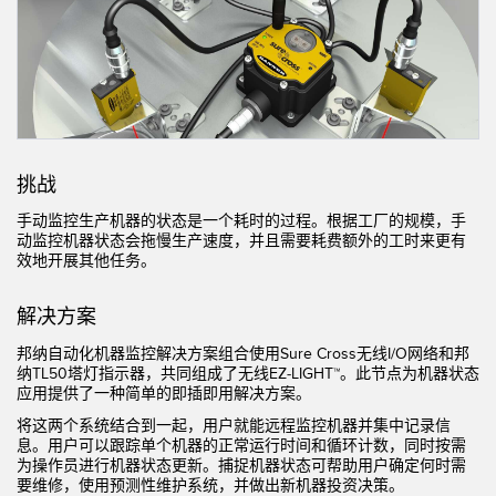
机器监控/设备综合效率
测量光幕
物料、服务或托盘取件呼叫
3D飞行时间
状况监测：预测性维护和预防性维护
雷达传感器
设备综合效率 (OEE)
超声波传感器
挑战
远程监控
光纤放大器
手动监控生产机器的状态是一个耗时的过程。根据工厂的规模，手
动监控机器状态会拖慢生产速度，并且需要耗费额外的工时来更有
预测性维护与状态监控
光纤
效地开展其他任务。
预测性维护与状态监控
槽形和标签传感器
解决方案
色标、颜色和荧光传感器
邦纳自动化机器监控解决方案组合使用Sure Cross无线I/O网络和邦
纳TL50塔灯指示器，共同组成了无线EZ-LIGHT™。此节点为机器状态
拾取指示灯传感器
相关链接
应用提供了一种简单的即插即用解决方案。
温度传感器
将这两个系统结合到一起，用户就能远程监控机器并集中记录信
冲洗
息。用户可以跟踪单个机器的正常运行时间和循环计数，同时按需
检测阵列和宽光束传感器
为操作员进行机器状态更新。捕捉机器状态可帮助用户确定何时需
IO-Link
要维修，使用
预测性维护
系统，并做出新机器投资决策。