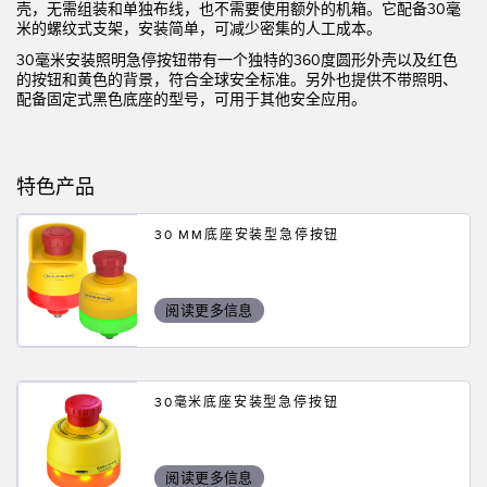
状态监测传感器
壳，无需组装和单独布线，也不需要使用额外的机箱。它配备30毫
米的螺纹式支架，安装简单，可减少密集的人工成本。
无线状态监测传感器
30毫米安装照明急停按钮带有一个独特的360度圆形外壳以及红色
的按钮和黄色的背景，符合全球安全标准。另外也提供不带照明、
振动传感器
配备固定式黑色底座的型号，可用于其他安全应用。
附件
特色产品
附件
30 MM底座安装型急停按钮
线缆
转换器
阅读更多信息
软件
30毫米底座安装型急停按钮
传感器GUI软件
邦纳测量传感器软件
阅读更多信息