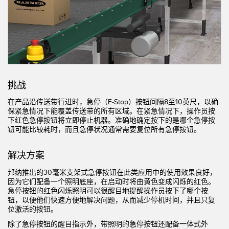
机器监控/设备综合效率
测量光幕
物料、服务或托盘取件呼叫
3D飞行时间
状况监测：预测性维护和预防性维护
雷达传感器
设备综合效率 (OEE)
超声波传感器
挑战
远程监控
光纤放大器
在产品沿传送带行进时，急停（E-Stop）按钮间隔8至10英尺，以确
保紧急情况下能覆盖传送带的所有区域。在紧急情况下，操作员按
预测性维护与状态监控
光纤
下红色急停按钮将立即停止机器。准确地确定按下的是哪个急停按
钮可能比较耗时，而且急停状况通常需要复位所有急停按钮。
预测性维护与状态监控
槽形和标签传感器
色标、颜色和荧光传感器
解决方案
邦纳推出的30毫米支架式急停按钮在此类应用中的使用效果良好，
拾取指示灯传感器
相关链接
因为它们配备一个照明底座，在启动时将由黄色变成闪烁的红色。
急停按钮的红色闪烁照明可以很醒目地提醒操作员按下了哪个按
温度传感器
钮，以便他们快速方便地解决问题，从而减少停机时间，并且只复
冲洗
位激活的按钮。
检测阵列和宽光束传感器
IO-Link
除了急停按钮的醒目指示外，带照明的急停按钮还配备一体式外