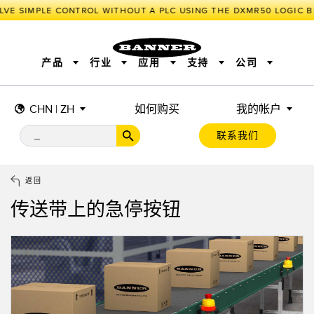
LVE SIMPLE CONTROL WITHOUT A PLC USING THE DXMR50 LOGIC B
产品
行业
应用
支持
公司
CHN | ZH
如何购买
我的帐户
传感器
工业物联网与智能工厂
测量解决方案
智能传感器
照明和指示
联系我们
机器安全
机器防护
工业无线
追踪和跟踪
BARCODE & VISION
拾取指示灯
远程 I/O
工业照明
CONNECTIVITY
状态指示
测量与检测
HMI
变频器
增量式旋转编码器
质量控制
车辆检测
PLC
预测性维护
返回
绝对值旋转编码器
雷达应用
其他应用
监控解决方案
传送带上的急停按钮
SNAP SIGNAL
附件
软件
技术
工业物联网与智能工厂
储罐料位监控
传感器
前缘检测
光电传感器
工厂通信
激光测距