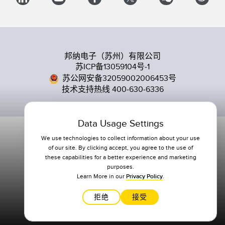
邦纳电子（苏州）有限公司
苏ICP备13059104号-1
苏公网安备32059002006453号
技术支持热线 400-630-6336
Data Usage Settings
We use technologies to collect information about your use
of our site. By clicking accept, you agree to the use of
these capabilities for a better experience and marketing
purposes.
Learn More in our
Privacy Policy
.
拒绝
接受