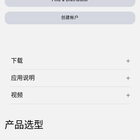
状态监测传感器
无线状态监测传感器
创建帐户
振动传感器
附件
下载
附件
线缆
应用说明
转换器
视频
软件
传感器GUI软件
产品选型
邦纳测量传感器软件