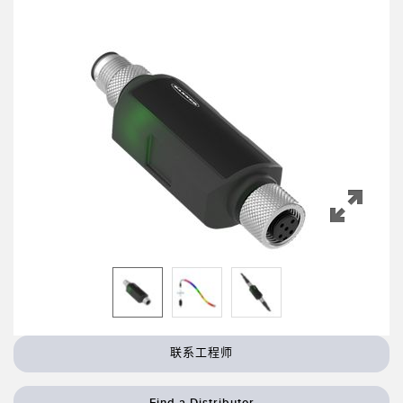
机器监控/设备综合效率
测量光幕
物料、服务或托盘取件呼叫
3D飞行时间
状况监测：预测性维护和预防性维护
雷达传感器
设备综合效率 (OEE)
超声波传感器
远程监控
光纤放大器
预测性维护与状态监控
光纤
预测性维护与状态监控
槽形和标签传感器
色标、颜色和荧光传感器
拾取指示灯传感器
相关链接
温度传感器
冲洗
联系工程师
检测阵列和宽光束传感器
IO-Link
Find a Distributor