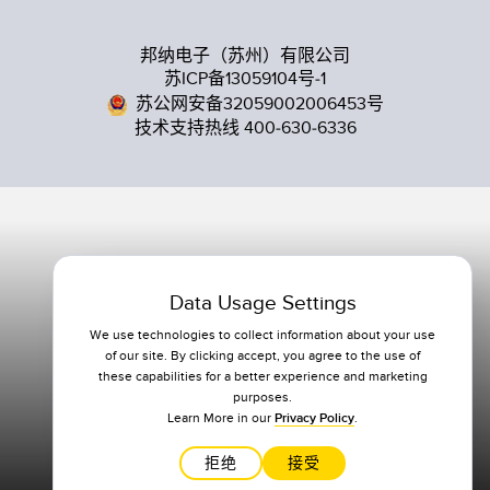
邦纳电子（苏州）有限公司
苏ICP备13059104号-1
苏公网安备32059002006453号
技术支持热线 400-630-6336
Data Usage Settings
We use technologies to collect information about your use
of our site. By clicking accept, you agree to the use of
these capabilities for a better experience and marketing
purposes.
Learn More in our
Privacy Policy
.
拒绝
接受