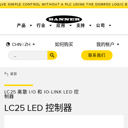
LVE SIMPLE CONTROL WITHOUT A PLC USING THE DXMR50 LOGIC B
产品
行业
应用
支持
公司
CHN | ZH
如何购买
我的帐户
传感器
工业物联网与智能工厂
测量解决方案
智能传感器
照明和指示
联系我们
机器安全
机器防护
工业无线
追踪和跟踪
BARCODE & VISION
拾取指示灯
远程 I/O
工业照明
CONNECTIVITY
状态指示
测量与检测
HMI
变频器
增量式旋转编码器
质量控制
车辆检测
PLC
预测性维护
返回
绝对值旋转编码器
雷达应用
其他应用
监控解决方案
SNAP SIGNAL
附件
软件
技术
LC25 离散 I/O 和 IO-LINK LED 控
工业物联网与智能工厂
制器
储罐料位监控
LC25 LED 控制器
传感器
前缘检测
光电传感器
工厂通信
激光测距