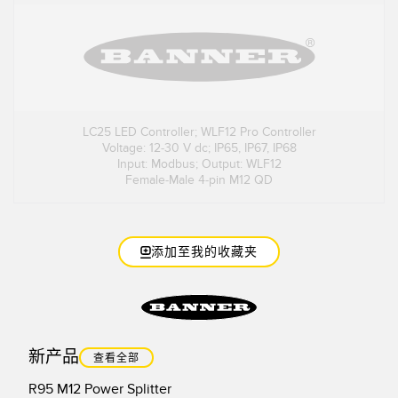
LC25 LED Controller; WLF12 Pro Controller
Voltage: 12-30 V dc; IP65, IP67, IP68
Input: Modbus; Output: WLF12
Female-Male 4-pin M12 QD
添加至我的收藏夹
新产品
查看全部
R95 M12 Power Splitter