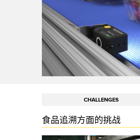
相关
远程 I/O
状态指示
附件
CONNECTIVITY
测量与检测
冲洗
附件
HMI
质量控制
IO-Lin
线缆
变频器
车辆检测
转换器
增量式旋转编码器
预测性维护
PLC
雷达应用
绝对值旋转编码器
其他应用
监控解决方案
CHALLENGES
SNAP SIGNAL
附件
食品追溯方面的挑战
软件