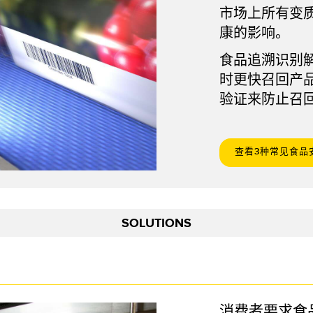
链接
市场上所有变
软件
康的影响。
传感器GUI软件
食品追溯识别
k
邦纳测量传感器软件
时更快召回产
验证来防止召
查看3种常见食品
SOLUTIONS
消费者要求食