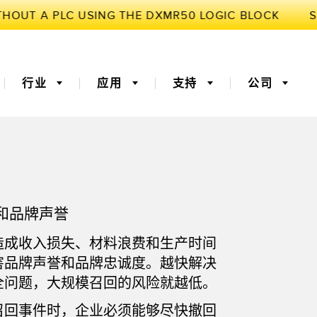
行业
应用
支持
公司
3D飞行时间
机器监控/设备综合效率
和品牌声誉
器
 (OEE)
光纤
远程监控
造成收入损失、材料浪费和生产时间
灯传感器
温度传感器
害品牌声誉和品牌忠诚度。越快解决
监测传感器
振动传感器
全问题，大规模召回的风险就越低。
召回事件时，企业必须能够尽快撤回