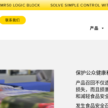
MR50 LOGIC BLOCK
联系我们
产品
感器
业物联网与智能工厂
感器
位监控
激光测距
前缘检测
测量光幕
工厂通信
保护公众健康
感器
服务或托盘取件呼
超声波传感器
状况监测：预测性维护和预
光纤放大
设备综合效率
防性维护
产品召回
不仅
标签传感器
色标、颜色和荧光传感器
拾取指示
损失，而且损
维护与状态监控
预测性维护与状态监控
列和宽光束传感器
状态监测传感器
无线状态
和减轻食品安
发生食品安全