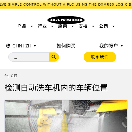
LVE SIMPLE CONTROL WITHOUT A PLC USING THE DXMR50 LOGIC B
产品
行业
应用
支持
公司
CHN | ZH
如何购买
我的帐户
传感器
工业物联网与智能工厂
测量解决方案
智能传感器
照明和指示
联系我们
机器安全
机器防护
工业无线
追踪和跟踪
BARCODE & VISION
拾取指示灯
远程 I/O
工业照明
CONNECTIVITY
状态指示
测量与检测
HMI
变频器
增量式旋转编码器
质量控制
车辆检测
PLC
预测性维护
返回
绝对值旋转编码器
雷达应用
其他应用
监控解决方案
检测自动洗车机内的车辆位置
SNAP SIGNAL
附件
软件
技术
工业物联网与智能工厂
储罐料位监控
传感器
前缘检测
光电传感器
工厂通信
激光测距