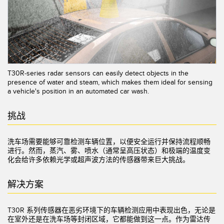
机器监控/设备综合效率
测量光幕
物料、服务或托盘取件呼叫
3D飞行时间
状况监测：预测性维护和预防性维护
雷达传感器
T30R-series radar sensors can easily detect objects in the
设备综合效率 (OEE)
超声波传感器
presence of water and steam, which makes them ideal for sensing
a vehicle's position in an automated car wash.
远程监控
光纤放大器
预测性维护与状态监控
光纤
挑战
预测性维护与状态监控
槽形和标签传感器
洗车场需要能够可靠检测车辆位置，以便安全运行并保持流程顺畅
色标、颜色和荧光传感器
进行。然而，蒸汽、雾、喷水（通常呈高压状态）和极端的温度变
化会给许多依赖光学或超声波方法的传感器带来巨大挑战。
拾取指示灯传感器
相关链接
解决方案
温度传感器
冲洗
检测阵列和宽光束传感器
T30R 系列传感器在恶劣环境下的
车辆检测应用
中表现出色，无论是
IO-Link
在室外还是在洗车场等封闭区域，它都能做到这一点。作为
雷达传