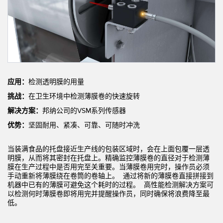
机器监控/设备综合效率
测量光幕
物料、服务或托盘取件呼叫
3D飞行时间
状况监测：预测性维护和预防性维护
雷达传感器
设备综合效率 (OEE)
超声波传感器
应用：
检测透明膜的用量
远程监控
光纤放大器
挑战：
在卫生环境中检测薄膜卷的快速旋转
解决方案：
邦纳公司的VSM系列传感器
预测性维护与状态监控
光纤
优势：
坚固耐用、紧凑、可靠、可随时冲洗
预测性维护与状态监控
槽形和标签传感器
当装满食品的托盘接近生产线的包装区域时，会在上面包覆一层透
色标、颜色和荧光传感器
明膜，从而将其密封在托盘上。精确监控薄膜卷的直径对于检测薄
膜在生产过程中是否用完至关重要。当薄膜卷用完时，操作员必须
拾取指示灯传感器
相关链接
手动重新将薄膜绕在卷筒的卷轴上。 通过将新的薄膜卷直接拼接到
机器中已有的薄膜可避免这个耗时的过程。 高性能检测解决方案可
温度传感器
以检测何时薄膜卷即将用完并提醒操作员，同时确保将浪费降至最
冲洗
低。
检测阵列和宽光束传感器
IO-Link