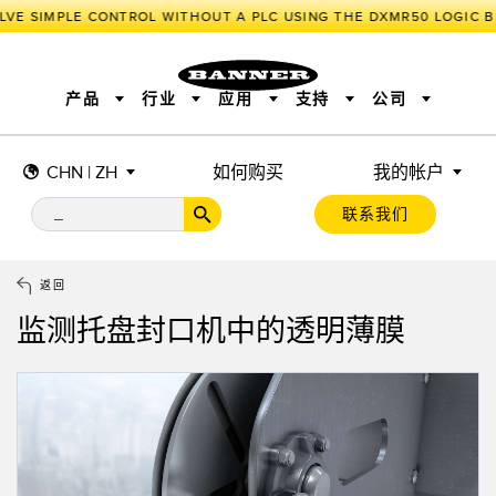
LVE SIMPLE CONTROL WITHOUT A PLC USING THE DXMR50 LOGIC B
产品
行业
应用
支持
公司
CHN | ZH
如何购买
我的帐户
传感器
工业物联网与智能工厂
测量解决方案
智能传感器
照明和指示
联系我们
机器安全
机器防护
工业无线
追踪和跟踪
BARCODE & VISION
拾取指示灯
远程 I/O
工业照明
CONNECTIVITY
状态指示
测量与检测
HMI
变频器
增量式旋转编码器
质量控制
车辆检测
PLC
预测性维护
返回
绝对值旋转编码器
雷达应用
其他应用
监控解决方案
监测托盘封口机中的透明薄膜
SNAP SIGNAL
附件
软件
技术
工业物联网与智能工厂
储罐料位监控
传感器
前缘检测
光电传感器
工厂通信
激光测距