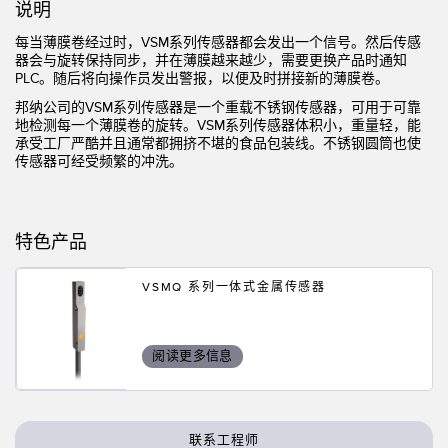
状态监测传感器
说明
无线状态监测传感器
每当薄膜卷经过时，VSM系列传感器都会发出一个信号。然后传感
器会与旋转保持同步，并在薄膜越来越少，需要更换产品时通知
PLC。随后将向操作员发出警报，以便及时拼接新的薄膜卷。
振动传感器
邦纳公司的VSM系列传感器是一个重载不锈钢传感器，可用于可靠
地检测每一个薄膜卷的旋转。VSM系列传感器体积小，重量轻，能
承受工厂严酷并且通常都拥挤不堪的食品包装线。不锈钢圆筒也使
传感器可经受频繁的冲洗。
附件
附件
特色产品
线缆
转换器
VSMQ 系列一体式金属传感器
软件
阅读更多信息
传感器GUI软件
邦纳测量传感器软件
联系工程师