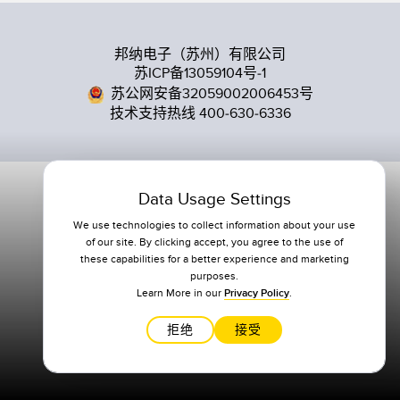
邦纳电子（苏州）有限公司
苏ICP备13059104号-1
苏公网安备32059002006453号
技术支持热线 400-630-6336
Data Usage Settings
We use technologies to collect information about your use
of our site. By clicking accept, you agree to the use of
these capabilities for a better experience and marketing
purposes.
Learn More in our
Privacy Policy
.
拒绝
接受