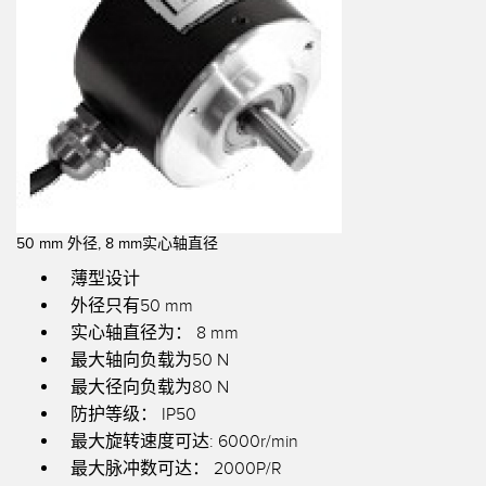
机器监控/设备综合效率
测量光幕
物料、服务或托盘取件呼叫
3D飞行时间
状况监测：预测性维护和预防性维护
雷达传感器
设备综合效率 (OEE)
超声波传感器
远程监控
光纤放大器
预测性维护与状态监控
光纤
50 mm 外径, 8 mm实心轴直径
薄型设计
预测性维护与状态监控
槽形和标签传感器
外径只有50 mm
色标、颜色和荧光传感器
实心轴直径为： 8 mm
最大轴向负载为50 N
拾取指示灯传感器
相关链接
最大径向负载为80 N
温度传感器
防护等级： IP50
冲洗
最大旋转速度可达: 6000r/min
检测阵列和宽光束传感器
IO-Link
最大脉冲数可达： 2000P/R