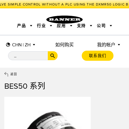
LVE SIMPLE CONTROL WITHOUT A PLC USING THE DXMR50 LOGIC B
产品
行业
应用
支持
公司
CHN | ZH
如何购买
我的帐户
传感器
工业物联网与智能工厂
测量解决方案
智能传感器
照明和指示
联系我们
机器安全
机器防护
工业无线
追踪和跟踪
BARCODE & VISION
拾取指示灯
远程 I/O
工业照明
CONNECTIVITY
状态指示
测量与检测
HMI
变频器
增量式旋转编码器
质量控制
车辆检测
PLC
预测性维护
返回
绝对值旋转编码器
雷达应用
其他应用
监控解决方案
BES50 系列
SNAP SIGNAL
附件
软件
技术
工业物联网与智能工厂
储罐料位监控
传感器
前缘检测
光电传感器
工厂通信
激光测距