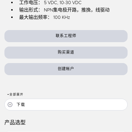
状态监测传感器
工作电压： 5 VDC, 10-30 VDC
输出形式： NPN集电极开路，推挽，线驱动
无线状态监测传感器
最大输出频率： 100 KHz
振动传感器
联系工程师
附件
购买渠道
附件
创建帐户
线缆
转换器
+
全部展开
软件
下载
传感器GUI软件
产品选型
邦纳测量传感器软件