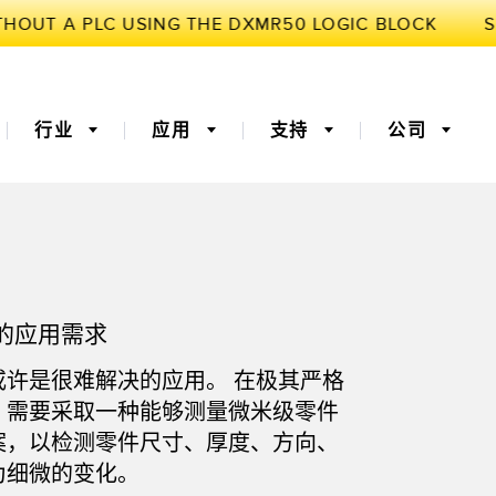
行业
应用
支持
公司
3D飞行时间
机器监控/设备综合效率
的应用需求
器
 (OEE)
光纤
远程监控
或许是很难解决的应用。 在极其严格
灯传感器
温度传感器
，需要采取一种能够测量微米级零件
监测传感器
振动传感器
案，以检测零件尺寸、厚度、方向、
为细微的变化。