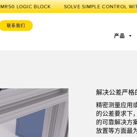
MR50 LOGIC BLOCK
联系我们
产品
感器
业物联网与智能工厂
感器
位监控
激光测距
前缘检测
测量光幕
工厂通信
解决公差严格
感器
服务或托盘取件呼
超声波传感器
状况监测：预测性维护和预
光纤放大
设备综合效率
防性维护
精密测量应用
标签传感器
色标、颜色和荧光传感器
拾取指示
的公差要求下
维护与状态监控
预测性维护与状态监控
列和宽光束传感器
状态监测传感器
无线状态
的可靠解决方
放置等方面最