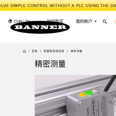
VE SIMPLE CONTROL WITHOUT A PLC USING THE DX
CHN | ZH
如何购买
我的帐户
应用
测量和检测应用
精密测量
传
工
传感器
工业物联网与智能工厂
精密测量
测量解决方案
智能传感器
光电传
储罐料
照明和指示
机器防护
雷达传
物料、
叫
机器安全
追踪和跟踪
槽形和
预测性
工业无线
拾取指示灯
检测阵
BARCODE & VISION
工业照明