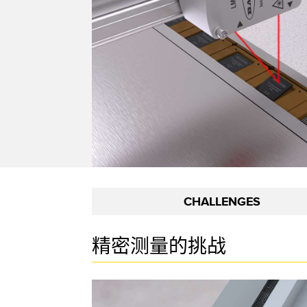
相关
远程 I/O
状态指示
附件
CONNECTIVITY
测量与检测
冲洗
附件
HMI
质量控制
IO-Lin
线缆
变频器
车辆检测
转换器
增量式旋转编码器
预测性维护
PLC
雷达应用
绝对值旋转编码器
其他应用
监控解决方案
CHALLENGES
SNAP SIGNAL
精密测量的挑战
附件
软件