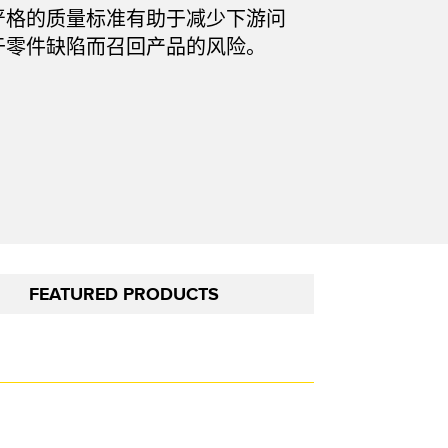
严格的质量标准有助于减少下游问
技术
于零件缺陷而召回产品的风险。
带 IO-Link 的传感器
FEATURED PRODUCTS