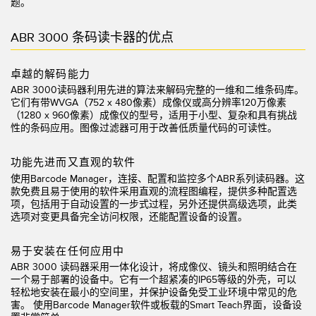
题。
技术
ABR 3000 条码读卡器的优点
带 IO-Link 的传感器
卓越的解码能力
ABR 3000读码器利用先进的算法来解码完整的一维和二维条码库。
它们有带WVGA（752 x 480像素）成像仪或高分辨率120万像素
（1280 x 960像素）成像仪的型号，适用于小型、复杂和具有挑战
性的条码应用。图像过滤器可用于改善低质量代码的可读性。
功能先进而又直观的软件
使用Barcode Manager，连接、配置和监控多个ABR系列读码器。这
款免费且易于使用的软件采用直观的流程图编程，提供多种配置选
项，包括用于自动设置的一步式过程，另外还提供高级选项，此类
选项对变更具备完全访问权限，还能配置设备的设置。
易于安装在任何应用中
ABR 3000 读码器采用一体化设计，将成像仪、镜头和照明结合在
一个易于部署的设备中。它有一个超紧凑的IP65等级的外壳，可以
轻松地安装在最小的空间里，并保护设备免受
工业环境中常见的危
害。 使用Barcode Manager软件或板载的Smart Teach界面，设备设