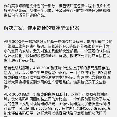
状态监测传感器
作为其跟踪和追溯计划的一部分，该包装厂在包装过程中的多个点
核实产品条码，创建一个记录，使公司在召回时能够快速识别和隔
无线状态监测传感器
离任何有质量问题的产品。
振动传感器
解决方案：使用简便的紧凑型读码器
ABR 3000是一款功能强大的基于成像仪的读码器，能够对最广泛的
附件
一维和二维条码进行解码。超紧凑的IP65等级的外壳很容易在非常
小的空间内安装，激光对准工具能够快速部署。一个直观的软件编
附件
程环境简化了设备的设置和管理，智能示教按钮允许用户直接在设
备上进行代码示教。
线缆
沿着包装线部署，ABR 3000验证每个包装上打印的条码是否存在，
是否可读，以及每个生产流程是否正确。一目了然的绿色 LED 灯和
转换器
集成的蜂鸣器可以为每次检测提供本地指示。条码中包含的信息通
过以太网连接发送到公司的生产管理系统，该系统记录了这些数
据。
软件
ABR 3000 配对一组集成的白色 LED 灯，这些灯可以照亮检测区
域，优化条码和周围包装之间的对比度。一个偏振前窗消除了从光
传感器GUI软件
亮的包装上反射回读码器的眩光，图像过滤器提高了低质量代码的
可读性。可以使用Barcode Manager软件所包含的Code Grading功
邦纳测量传感器软件
能来评估条码质量，这样就可以很容易地及早发现和解决代码问