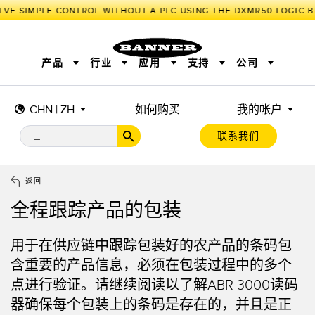
LVE SIMPLE CONTROL WITHOUT A PLC USING THE DXMR50 LOGIC B
产品
行业
应用
支持
公司
CHN | ZH
如何购买
我的帐户
传感器
工业物联网与智能工厂
测量解决方案
智能传感器
照明和指示
联系我们
机器安全
机器防护
工业无线
追踪和跟踪
BARCODE & VISION
拾取指示灯
远程 I/O
工业照明
CONNECTIVITY
状态指示
测量与检测
HMI
变频器
增量式旋转编码器
质量控制
车辆检测
PLC
预测性维护
返回
绝对值旋转编码器
雷达应用
其他应用
监控解决方案
全程跟踪产品的包装
SNAP SIGNAL
附件
软件
技术
工业物联网与智能工厂
用于在供应链中跟踪包装好的农产品的条码包
储罐料位监控
传感器
含重要的产品信息，必须在包装过程中的多个
点进行验证。请继续阅读以了解ABR 3000读码
前缘检测
光电传感器
器确保每个包装上的条码是存在的，并且是正
工厂通信
激光测距