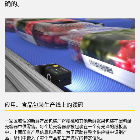
确的。
机器监控/设备综合效率
测量光幕
物料、服务或托盘取件呼叫
3D飞行时间
状况监测：预测性维护和预防性维护
雷达传感器
设备综合效率 (OEE)
超声波传感器
远程监控
光纤放大器
预测性维护与状态监控
光纤
预测性维护与状态监控
槽形和标签传感器
色标、颜色和荧光传感器
应用。食品包装生产线上的读码
拾取指示灯传感器
相关链接
温度传感器
一家区域性的新鲜产品包装厂将樱桃和其他新鲜浆果包装在塑料蛤
冲洗
壳容器中供零售。每个蛤壳容器都被包裹在一个有光泽的纸板套
检测阵列和宽光束传感器
中，上面印有产品信息和条码。为了帮助在整个供应链中识别产
IO-Link
品，条码中嵌入了每个产品和生产流程的特定信息。