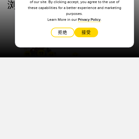
of our site. By clicking accept, you agree to the use of
浏览业界领先的邦纳解决方案
these capabilities for a better experience and marketing
purposes.
Learn More in our
Privacy Policy
.
4
1
拒绝
接受
2
3
5
13
15
14
24
26
12
10
17
25
16
18
19
20
21
22
11
8
23
7
6
9
SAFEGUARDING OF A
POWER PRESS
1
冲压机安全防护