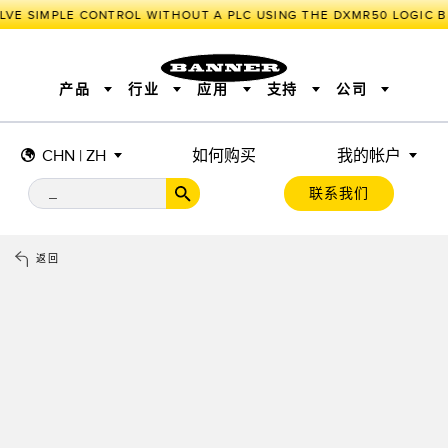
VE SIMPLE CONTROL WITHOUT A PLC USING THE DXMR50 LOGIC BL
产品
行业
应用
支持
公司
CHN | ZH
如何购买
我的帐户
传感器
工业物联网与智能工厂
测量解决方案
智能传感器
照明和指示
联系我们
机器安全
机器防护
工业无线
追踪和跟踪
BARCODE & VISION
拾取指示灯
远程 I/O
工业照明
CONNECTIVITY
状态指示
测量与检测
HMI
变频器
增量式旋转编码器
质量控制
车辆检测
PLC
预测性维护
返回
绝对值旋转编码器
雷达应用
其他应用
监控解决方案
SNAP SIGNAL
附件
软件
技术
工业物联网与智能工厂
储罐料位监控
传感器
前缘检测
光电传感器
工厂通信
激光测距