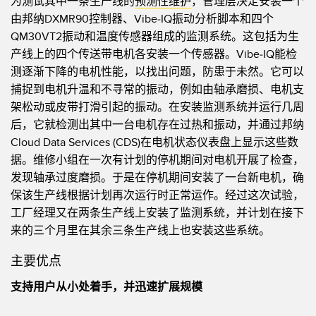
为测试其中一条生产线的
预测性维护
，管理层决定安装一个
状态监测传感器
由邦纳DXMR90控制器、Vibe-IQ振动分析脚本和四个
无线状态监测传感器
QM30VT2振动和温度传感器组成的监测系统。这包括为生
产线上的四个传送带电机各安装一个传感器。Vibe-IQ能检
振动传感器
测逐渐下降的电机性能，以找出问题，防患于未然。它可以
捕捉到电机升温和不寻常的振动，例如由轴承磨损、电机支
架松动或皮带打滑引起的振动。在安装监测系统并运行几周
附件
后，它就检测出其中一台电机存在过热和振动，并通过邦纳
附件
Cloud Data Services (CDS)在电机状态仪表盘上显示这些数
据。维修小组在一次有计划的停机期间对电机开展了检查，
线缆
发现轴承过度磨损。于是在停机期间安装了一台新电机，确
保该生产线根据计划再次运行时正常运作。经过这次试验，
转换器
工厂经理又在两条生产线上安装了监测系统，并计划在接下
来的三个月里在其余三条生产线上也安装这些系统。
软件
主要优点
传感器GUI软件
支持用户从小处着手，并迅速扩展规模
邦纳测量传感器软件