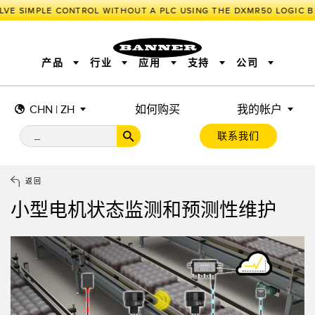
LVE SIMPLE CONTROL WITHOUT A PLC USING THE DXMR50 LOGIC B
产品
行业
应用
支持
公司
CHN | ZH
如何购买
我的帐户
传感器
工业物联网与智能工厂
测量解决方案
智能传感器
照明和指示
联系我们
机器安全
机器防护
工业无线
追踪和跟踪
BARCODE & VISION
拾取指示灯
远程 I/O
工业照明
CONNECTIVITY
状态指示
测量与检测
HMI
变频器
增量式旋转编码器
质量控制
车辆检测
PLC
预测性维护
返回
绝对值旋转编码器
雷达应用
其他应用
监控解决方案
小型电机状态监测和预测性维护
SNAP SIGNAL
附件
软件
技术
工业物联网与智能工厂
储罐料位监控
传感器
前缘检测
光电传感器
工厂通信
激光测距