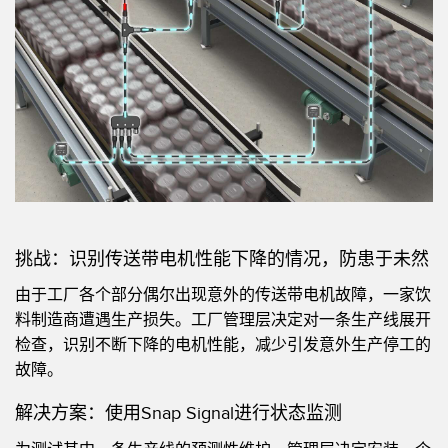
机器监控/设备综合效率
测量光幕
物料、服务或托盘取件呼叫
3D飞行时间
状况监测：预测性维护和预防性维护
雷达传感器
设备综合效率 (OEE)
超声波传感器
远程监控
光纤放大器
预测性维护与状态监控
光纤
挑战：识别传送带电机性能下降的情况，防患于未然
预测性维护与状态监控
槽形和标签传感器
由于工厂各个部分偶尔出现意外的传送带电机故障，一家饮
色标、颜色和荧光传感器
料制造商遭遇生产损失。工厂管理层
决定对一条生产线展开
拾取指示灯传感器
检查，识别不断下降的电机性能，减少引发意外生产停工的
相关链接
故障。
温度传感器
冲洗
解决方案：使用Snap Signal进行状态监测
检测阵列和宽光束传感器
IO-Link