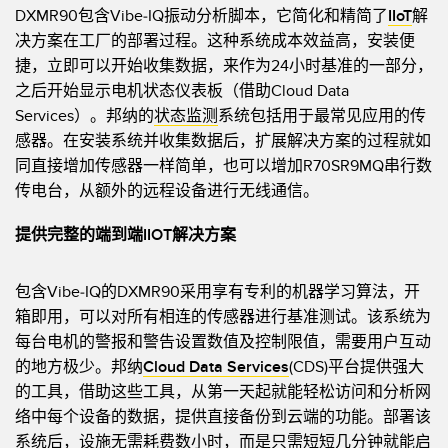
DXMR90包含Vibe-IQ振动分析脚本，它简化和精简了
IIoT
解
技术
决方案在工厂的部署过程。这种系统成本效益高，安装便
捷，立即可以开始收集数据，来作为24小时基准的一部分，
带 IO-Link 的传感器
之后开始显示电机状态仪表板（借助Cloud Data
Services）。邦纳的
状态监测
系统包括用于最常见应用的传
感器。在安装系统并收集数据后，扩展解决方案的过程就如
同直接增加传感器一样简单，也可以增加R70SR9MQ串行数
传电台，从额外的远程设备进行无线通信。
提供完整的端到端IIOT解决方案
包含Vibe-IQ的DXMR90采用享有专利的机器学习算法，开
箱即用，可以对所有相连的传感器进行基准测试。该系统为
每台电机的警报和警告设置数值及控制限值，需要用户互动
的地方极少。邦纳
Cloud Data Services
(CDS)平台提供强大
的工具，借助这些工具，从第一天起就能轻松访问和分析网
络中每个设备的数据，提供直接备份到云端的功能。部署该
系统后，设施无需耗费数小时，而是只需短短几分钟就能启