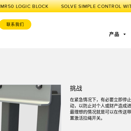
XMR50 LOGIC BLOCK
联系我们
产品
感器
业物联网与智能工厂
感器
位监控
激光测距
前缘检测
测量光幕
工厂通信
挑战
感器
服务或托盘取件呼
超声波传感器
状况监测：预测性维护和预
光纤放大
设备综合效率
防性维护
在紧急情况下，有必要立即停
标签传感器
色标、颜色和荧光传感器
拾取指示
动，以防止对个人或财产造成
维护与状态监控
预测性维护与状态监控
最理想的情况就是可以在传送
列和宽光束传感器
状态监测传感器
无线状态
置激活拉绳开关。