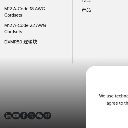
M12 A-Code 18 AWG
产品
Cordsets
M12 A-Code 22 AWG
Cordsets
DXMR50 逻辑块
We use technol
agree to t