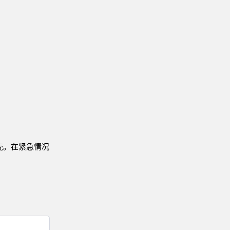
技术
带 IO-Link 的传感器
壳。在紧急情况