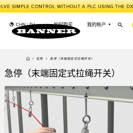
LVE SIMPLE CONTROL WITHOUT A PLC USING THE D
CHN | ZH
如何购买
我的帐户
应用
急停（末端固定式拉绳开关）
传
工
传感器
工业物联网与智能工厂
急停（末端固定式拉绳开关）
测量解决方案
智能传感器
光电传
储罐料
照明和指示
机器防护
雷达传
物料、
叫
机器安全
追踪和跟踪
槽形和
预测性
工业无线
拾取指示灯
检测阵
BARCODE & VISION
工业照明