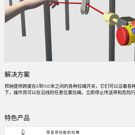
相关
远程 I/O
状态指示
附件
CONNECTIVITY
测量与检测
冲洗
附件
HMI
质量控制
IO-Lin
线缆
变频器
车辆检测
转换器
增量式旋转编码器
预测性维护
PLC
雷达应用
绝对值旋转编码器
其他应用
解决方案
监控解决方案
邦纳提供跨度在6到100米之间的各种拉绳开关，它们可以沿着
下，操作员可以在沿线的任意位置拉绳，立即停止传送带和危险
SNAP SIGNAL
附件
特色产品
软件
带急停功能的拉绳