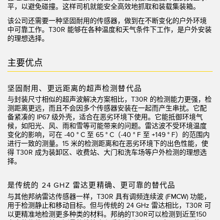
状态监测传感器
平，以避免碰撞。这样司机就能安全高效地抓取和装载集装箱。
无线状态监测传感器
该公司还需要一种坚固耐用的传感器，做到在不断变化的户外环境
中可靠工作。T30R 能够在各种温度和天气条件下工作，是户外安装
的理想选择。
振动传感器
主要优点
附件
坚固耐用、更远距离的超声检测替代品
附件
与封装尺寸相似的超声波解决方案相比，T30R 的检测能力更强，检
测距离更远，而且不会因多个传感器安装在一起而产生串扰。它配
备紧凑的 IP67 级外壳，适合在恶劣环境下使用。它能抵御环境气
线缆
候，如阳光、风、雨和雪等可能带来的问题。雷达波不受环境温度
变化的影响，可在 -40 ° C 至 65 ° C（-40 ° F 至 +149 ° F）的范围内
转换器
进行一致的测量。15 米的检测距离和在恶劣环境下的出色性能，使
得 T30R 成为装卸区、收费站、大门和洗车场等户外检测的理想选
择。
软件
是传统的 24 GHZ 雷达更精确、更可靠的替代品
传感器GUI软件
与其他
邦纳雷达传感器
一样，T30R 具有调频连续波 (FMCW) 功能，
用于检测静止和移动目标。但与传统的 24 GHz 雷达相比，T30R 可
邦纳测量传感器软件
以更精准地检测更多种类的材料。邦纳的T30R可以检测到近至150