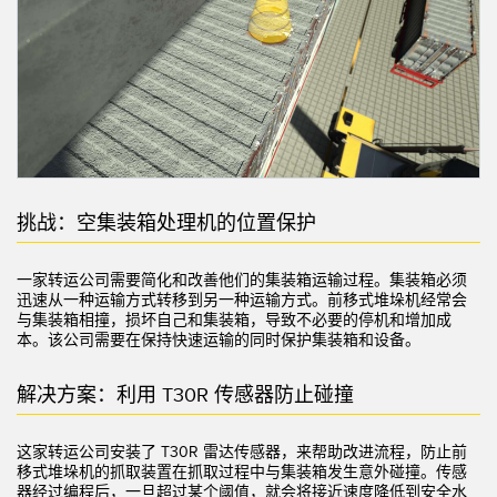
机器监控/设备综合效率
测量光幕
物料、服务或托盘取件呼叫
3D飞行时间
状况监测：预测性维护和预防性维护
雷达传感器
设备综合效率 (OEE)
超声波传感器
远程监控
光纤放大器
挑战：空集装箱处理机的位置保护
预测性维护与状态监控
光纤
一家转运公司需要简化和改善他们的集装箱运输过程。集装箱必须
预测性维护与状态监控
槽形和标签传感器
迅速从一种运输方式转移到另一种运输方式。前移式堆垛机经常会
与集装箱相撞，损坏自己和集装箱，导致不必要的停机和增加成
色标、颜色和荧光传感器
本。该公司需要在保持快速运输的同时保护集装箱和设备。
拾取指示灯传感器
相关链接
解决方案：利用 T30R 传感器防止碰撞
温度传感器
冲洗
这家转运公司安装了 T30R 雷达传感器，来帮助改进流程，防止前
检测阵列和宽光束传感器
移式堆垛机的抓取装置在抓取过程中与集装箱发生意外碰撞。传感
IO-Link
器经过编程后，一旦超过某个阈值，就会将接近速度降低到安全水