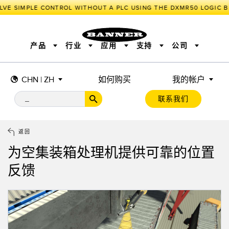
LVE SIMPLE CONTROL WITHOUT A PLC USING THE DXMR50 LOGIC B
产品
行业
应用
支持
公司
CHN | ZH
如何购买
我的帐户
传感器
工业物联网与智能工厂
测量解决方案
智能传感器
照明和指示
联系我们
机器安全
机器防护
工业无线
追踪和跟踪
BARCODE & VISION
拾取指示灯
远程 I/O
工业照明
CONNECTIVITY
状态指示
测量与检测
HMI
变频器
增量式旋转编码器
质量控制
车辆检测
PLC
预测性维护
返回
绝对值旋转编码器
雷达应用
其他应用
监控解决方案
为空集装箱处理机提供可靠的位置
SNAP SIGNAL
附件
软件
技术
反馈
工业物联网与智能工厂
储罐料位监控
传感器
前缘检测
光电传感器
工厂通信
激光测距