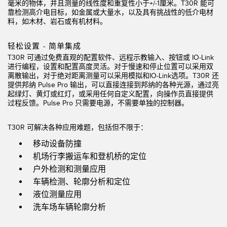
毫米的物体，并且测量的线性度和重复性小于+/-1厘米。T30R 能可
靠检测高介电目标，如金属或大量水，以及具有挑战性的低介电材
技术
料，如木材、岩石或有机材料。
带 IO-Link 的传感器
轻松设置 - 简单集成
T30R 可通过免费直观的配置软件、远程示教输入、按钮或 IO-Link
进行编程，设置和配置高度灵活。对于慢速和停止位置可以采用双
离散输出，对于绝对距离测量可以采用模拟和IO-Link选项。T30R 还
提供邦纳 Pulse Pro 输出，可以直接连接到邦纳的各种光源，通过亮
起绿灯、黄灯或红灯，或采用任何自定义配置，向操作员直接提供
过程反馈。Pulse Pro 只需要电源，不需要单独的控制器。
T30R 可解决各种应用难题，包括但不限于：
移动设备
防撞
机场行李搬运车和登机桥的定位
户外检测和测量应用
车辆检测
、轮廓分析和定位
液位测量应用
洗车场车辆轮廓分析