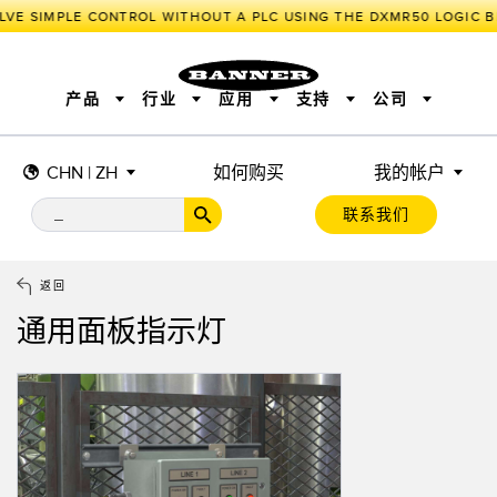
LVE SIMPLE CONTROL WITHOUT A PLC USING THE DXMR50 LOGIC B
产品
行业
应用
支持
公司
CHN | ZH
如何购买
我的帐户
传感器
工业物联网与智能工厂
测量解决方案
智能传感器
照明和指示
联系我们
机器安全
机器防护
工业无线
追踪和跟踪
BARCODE & VISION
拾取指示灯
远程 I/O
工业照明
CONNECTIVITY
状态指示
测量与检测
HMI
变频器
增量式旋转编码器
质量控制
车辆检测
PLC
预测性维护
返回
绝对值旋转编码器
雷达应用
其他应用
监控解决方案
通用面板指示灯
SNAP SIGNAL
附件
软件
技术
工业物联网与智能工厂
储罐料位监控
传感器
前缘检测
光电传感器
工厂通信
激光测距