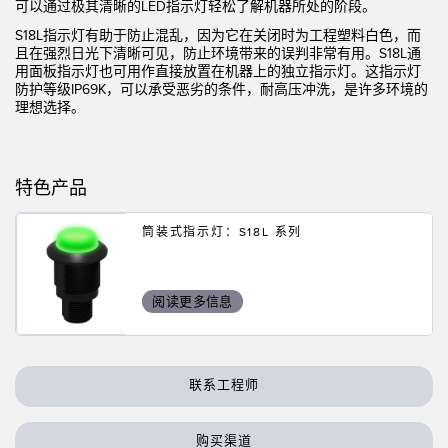
状态监测传感器
可以通过极其清晰的LED指示灯轻松了解机器所处的阶段。
S18L指示灯有助于防止混乱，因为它在关闭时为工程塑料白色，而
无线状态监测传感器
且在强烈日光下清晰可见，防止环境带来的误判非常有用。S18L通
用面板指示灯也可用作直接放置在机器上的独立指示灯。这指示灯
振动传感器
防护等级IP69K，可以承受恶劣的条件，耐高压冲洗，是许多环境的
理想选择。
附件
特色产品
附件
筒装式指示灯：S18L 系列
线缆
转换器
阅读更多信息
软件
传感器GUI软件
联系工程师
邦纳测量传感器软件
购买渠道