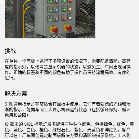
机器监控/设备综合效率
测量光幕
物料、服务或托盘取件呼叫
3D飞行时间
状况监测：预测性维护和预防性维护
雷达传感器
设备综合效率 (OEE)
超声波传感器
挑战
远程监控
光纤放大器
在单独一个面板上进行了多项设置的情况下，需要配备清晰、高亮
度的指示灯，以便清楚显示机器的状态，以避免工厂车间出现误操
预测性维护与状态监控
光纤
作。正确的标签和不同的颜色有助于操作员保持流程高效、有序的
进行。
预测性维护与状态监控
槽形和标签传感器
色标、颜色和荧光传感器
解决方案
S18L通用指示灯非常适合在面板中使用。它们有着强烈的光线和清
拾取指示灯传感器
相关链接
晰的指示，能向车间工人显示机器运行状态（包括循环保持、循环
启用和故障）。
温度传感器
冲洗
18 毫米的 S18L 指示灯最多提供三种独立颜色，包括绿色、红色、黄
检测阵列和宽光束传感器
色、蓝色、白色、橙色、绿松石色、紫色、天蓝色和洋红色。客户
IO-Link
可以在工厂车间创建定制面板解决方案和清晰的指示系统。工人则