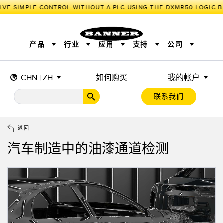
LVE SIMPLE CONTROL WITHOUT A PLC USING THE DXMR50 LOGIC B
产品
行业
应用
支持
公司
CHN | ZH
如何购买
我的帐户
传感器
工业物联网与智能工厂
测量解决方案
智能传感器
照明和指示
联系我们
机器安全
机器防护
工业无线
追踪和跟踪
BARCODE & VISION
拾取指示灯
远程 I/O
工业照明
CONNECTIVITY
状态指示
测量与检测
HMI
变频器
增量式旋转编码器
质量控制
车辆检测
PLC
预测性维护
返回
绝对值旋转编码器
雷达应用
其他应用
监控解决方案
汽车制造中的油漆通道检测
SNAP SIGNAL
附件
软件
技术
工业物联网与智能工厂
储罐料位监控
传感器
前缘检测
光电传感器
工厂通信
激光测距