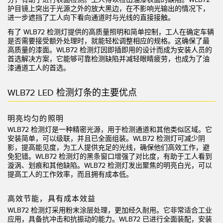
状态监测传感器
护目镜上突出于光源之外的放大黑边，在不影响光输出的情况下，
进一步遮挡了工人向下看向通道时与光线的直接接触。
无线状态监测传感器
有了 WLB72 检测灯提供的高质量照明和简单控制，工人在确定车辆
振动传感器
是否需要接受额外处理时，就能轻松调整相应的规格。这确保了最
高质量的漆面。WLB72 检测灯因即插即用的设计而成为安装人员的
首选解决方案，它能够可靠检测缺陷并减轻眼睛疲劳，也成为了油
漆通道工人的首选。
附件
WLB72 LED 检测灯条的主要优点
附件
明亮均匀的照明
线缆
WLB72 检测灯是一种精密光源，用于检测通道和其他类似区域。它
安装简单，可以级联，并且已全面组装。WLB72 检测灯可减少阴
转换器
影，提高能见度，为工人提供充足的光线，确保他们高效工作，避
免犯错。WLB72 检测灯的黑条窗口增强了对比度，有助于工人看到
漩涡、划痕和其他缺陷。WLB72 检测灯发出聚焦的明亮白光，可以
软件
提高工人的工作效率，而且拥有成本低。
传感器GUI软件
高效节能，具有成本效益
邦纳测量传感器软件
WLB72 检测灯采用粉末涂层处理，更加经久耐用。它非常适合工业
应用，具备抗冲击和抗振动的能力。WLB72 已进行全面装配，安装