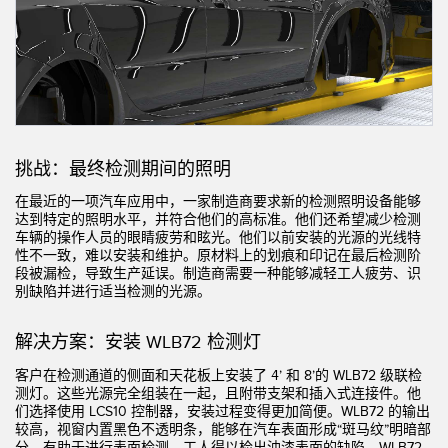
机器监控/设备综合效率
测量光幕
物料、服务或托盘取件呼叫
3D飞行时间
状况监测：预测性维护和预防性维护
雷达传感器
设备综合效率 (OEE)
超声波传感器
挑战：最终检测期间的照明
远程监控
光纤放大器
在最近的一项汽车应用中，一家制造商要求新的检测照明设备能够
达到特定的照明水平，并符合他们的高标准。他们还希望减少检测
预测性维护与状态监控
光纤
车辆的操作人员的眼睛疲劳和眩光。他们以前安装的光源的光线特
性不一致，难以安装和维护。原材料上的划痕和印记在最后检测阶
预测性维护与状态监控
槽形和标签传感器
段被漏检，导致生产延误。制造商需要一种能够减轻工人疲劳、识
别缺陷并进行适当检测的光源。
色标、颜色和荧光传感器
拾取指示灯传感器
解决方案：安装 WLB72 检测灯
相关链接
客户在检测通道的侧面和天花板上安装了 4’ 和 8’的 WLB72 级联检
温度传感器
冲洗
测灯。这些光源完全组装在一起，且附带支架和插入式连接件。他
们选择使用 LCS10 控制器，安装过程变得更加简便。WLB72 的输出
检测阵列和宽光束传感器
较高，视窗内置黑色不透明条，能够在汽车表面形成“斑马纹”明暗部
IO-Link
分，有助于进行表面检测。工人得以检出油漆表面的缺陷。WLB72