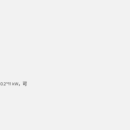
技术
带 IO-Link 的传感器
~11 kW，可