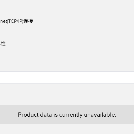
net(TCP/IP)连接
靠性
Product data is currently unavailable.