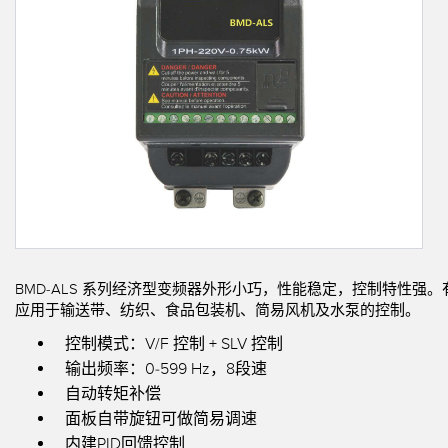
相关
远程 I/O
状态指示
附件
CONNECTIVITY
测量与检测
冲洗
附件
HMI
质量控制
IO-Lin
线缆
变频器
车辆检测
转换器
增量式旋转编码器
预测性维护
PLC
雷达应用
绝对值旋转编码器
其他应用
监控解决方案
BMD-ALS 系列经济型变频器外形小巧，性能稳定，控制特性强。有单相1
应用于输送带、纺织、食品包装机、简易风机及水泵的控制。
SNAP SIGNAL
控制模式：V/F 控制 + SLV 控制
输出频率：0-599 Hz，8段速
附件
自动转矩补偿
软件
面板自带旋钮可做简易调速
内建PID回馈控制