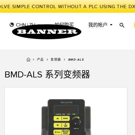
LVE SIMPLE CONTROL WITHOUT A PLC USING THE D
CHN | ZH
如何购买
我的帐户
产品
变频器
BMD-ALS
传
工
传感器
工业物联网与智能工厂
BMD-ALS 系列变频器
测量解决方案
智能传感器
光电传
储罐料
照明和指示
机器防护
雷达传
物料、
叫
机器安全
追踪和跟踪
槽形和
预测性
工业无线
拾取指示灯
检测阵
BARCODE & VISION
工业照明