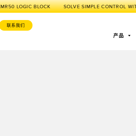
XMR50 LOGIC BLOCK
联系我们
产品
感器
业物联网与智能工厂
感器
位监控
激光测距
前缘检测
测量光幕
工厂通信
感器
服务或托盘取件呼
超声波传感器
状况监测：预测性维护和预
光纤放大
设备综合效率
防性维护
标签传感器
色标、颜色和荧光传感器
拾取指示
维护与状态监控
预测性维护与状态监控
列和宽光束传感器
状态监测传感器
无线状态