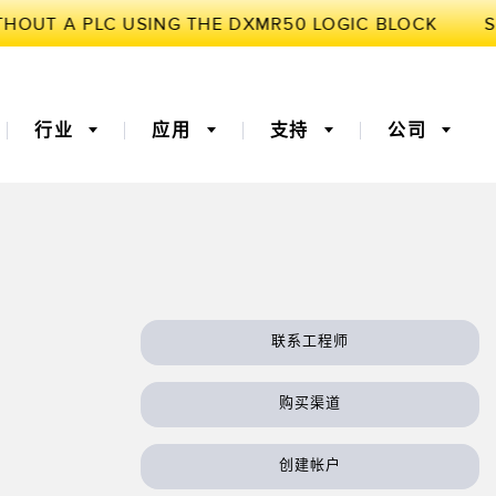
行业
应用
支持
公司
3D飞行时间
机器监控/设备综合效率
联系工程师
器
 (OEE)
光纤
远程监控
灯传感器
温度传感器
购买渠道
监测传感器
振动传感器
创建帐户