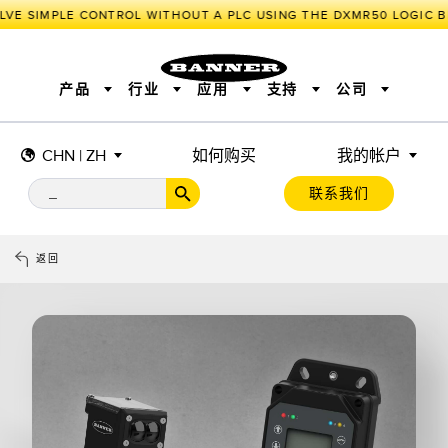
VE SIMPLE CONTROL WITHOUT A PLC USING THE DXMR50 LOGIC B
产品
行业
应用
支持
公司
CHN | ZH
如何购买
我的帐户
传感器
工业物联网与智能工厂
测量解决方案
智能传感器
照明和指示
联系我们
机器安全
机器防护
工业无线
追踪和跟踪
BARCODE & VISION
拾取指示灯
远程 I/O
工业照明
CONNECTIVITY
状态指示
测量与检测
HMI
变频器
增量式旋转编码器
质量控制
车辆检测
PLC
预测性维护
返回
绝对值旋转编码器
雷达应用
其他应用
监控解决方案
SNAP SIGNAL
附件
软件
技术
工业物联网与智能工厂
储罐料位监控
传感器
前缘检测
光电传感器
工厂通信
激光测距