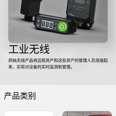
机器监控/设备综合效率
测量光幕
物料、服务或托盘取件呼叫
3D飞行时间
状况监测：预测性维护和预防性维护
雷达传感器
设备综合效率 (OEE)
超声波传感器
工业无线
远程监控
光纤放大器
预测性维护与状态监控
光纤
邦纳无线产品将远程资产和这些资产的管理人员连接起
来，实现对设备的实时监测和管理。
预测性维护与状态监控
槽形和标签传感器
色标、颜色和荧光传感器
拾取指示灯传感器
相关链接
产品类别
温度传感器
冲洗
检测阵列和宽光束传感器
IO-Link