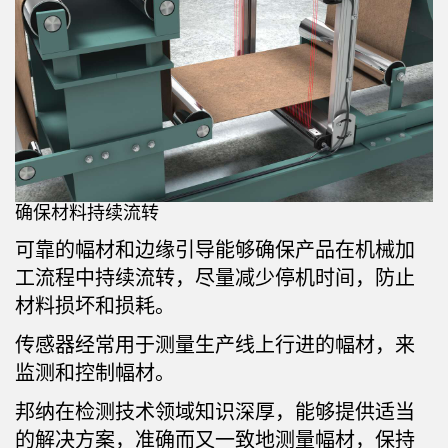
机器监控/设备综合效率
测量光幕
物料、服务或托盘取件呼叫
3D飞行时间
状况监测：预测性维护和预防性维护
雷达传感器
设备综合效率 (OEE)
超声波传感器
远程监控
光纤放大器
确保材料持续流转
预测性维护与状态监控
光纤
可靠的幅材和边缘引导能够确保产品在机械加
预测性维护与状态监控
槽形和标签传感器
工流程中持续流转，尽量减少停机时间，防止
色标、颜色和荧光传感器
材料损坏和损耗。
拾取指示灯传感器
传感器经常用于测量生产线上行进的幅材，来
相关链接
监测和控制幅材。
温度传感器
冲洗
邦纳在检测技术领域知识深厚，能够提供适当
检测阵列和宽光束传感器
IO-Link
的解决方案，准确而又一致地测量幅材，保持