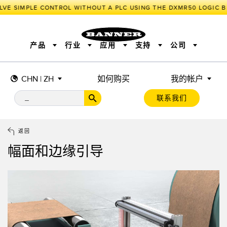
VE SIMPLE CONTROL WITHOUT A PLC USING THE DXMR50 LOGIC B
产品
行业
应用
支持
公司
CHN | ZH
如何购买
我的帐户
传感器
工业物联网与智能工厂
测量解决方案
智能传感器
照明和指示
联系我们
机器安全
机器防护
工业无线
追踪和跟踪
BARCODE & VISION
拾取指示灯
远程 I/O
工业照明
CONNECTIVITY
状态指示
测量与检测
HMI
变频器
增量式旋转编码器
质量控制
车辆检测
PLC
预测性维护
返回
绝对值旋转编码器
雷达应用
其他应用
监控解决方案
幅面和边缘引导
SNAP SIGNAL
附件
软件
技术
工业物联网与智能工厂
储罐料位监控
传感器
前缘检测
光电传感器
工厂通信
激光测距