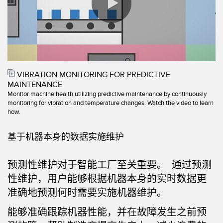
机器监控/设备综合效率
测量光幕
物料、服务或托盘取件呼叫
3D飞行时间
0:00 / 1:43
状况监测：预测性维护和预防性维护
雷达传感器
设备综合效率 (OEE)
超声波传感器
VIBRATION MONITORING FOR PREDICTIVE
MAINTENANCE
远程监控
光纤放大器
Monitor machine health utilizing predictive maintenance by continuously
monitoring for vibration and temperature changes. Watch the video to learn
预测性维护与状态监控
光纤
how.
预测性维护与状态监控
槽形和标签传感器
基于机器本身的数据实施维护
色标、颜色和荧光传感器
预测性维护
对于
智能工厂
至关重要。 通过预测
拾取指示灯传感器
相关链接
性维护，用户能够根据机器本身的实时数据更
温度传感器
准确地预测何时需要实施机器维护。
冲洗
检测阵列和宽光束传感器
能够准确跟踪机器性能，并在故障发生之前预
IO-Link