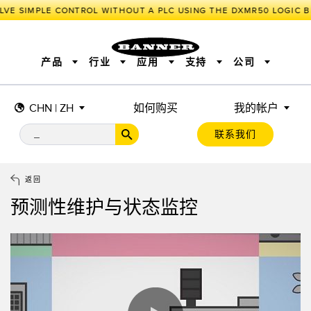
VE SIMPLE CONTROL WITHOUT A PLC USING THE DXMR50 LOGIC B
产品
行业
应用
支持
公司
CHN | ZH
如何购买
我的帐户
传感器
工业物联网与智能工厂
测量解决方案
智能传感器
照明和指示
联系我们
机器安全
机器防护
工业无线
追踪和跟踪
BARCODE & VISION
拾取指示灯
远程 I/O
工业照明
CONNECTIVITY
状态指示
测量与检测
HMI
变频器
增量式旋转编码器
质量控制
车辆检测
PLC
预测性维护
返回
绝对值旋转编码器
雷达应用
其他应用
监控解决方案
预测性维护与状态监控
SNAP SIGNAL
附件
软件
技术
工业物联网与智能工厂
储罐料位监控
传感器
前缘检测
光电传感器
工厂通信
激光测距