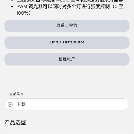
PWM 调光器可以同时对多个灯进行强度控制（0 至
机器监控/设备综合效率
测量光幕
100％）
物料、服务或托盘取件呼叫
3D飞行时间
联系工程师
状况监测：预测性维护和预防性维护
雷达传感器
Find a Distributor
设备综合效率 (OEE)
超声波传感器
远程监控
光纤放大器
创建帐户
预测性维护与状态监控
光纤
预测性维护与状态监控
槽形和标签传感器
色标、颜色和荧光传感器
+
全部展开
拾取指示灯传感器
相关链接
下载
温度传感器
冲洗
产品选型
检测阵列和宽光束传感器
IO-Link