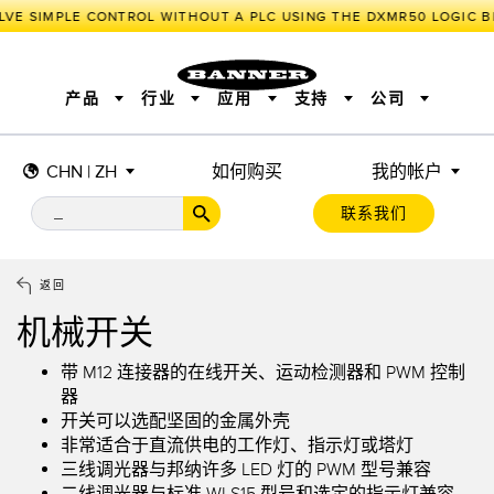
VE SIMPLE CONTROL WITHOUT A PLC USING THE DXMR50 LOGIC B
产品
行业
应用
支持
公司
CHN | ZH
如何购买
我的帐户
传感器
工业物联网与智能工厂
测量解决方案
智能传感器
照明和指示
联系我们
机器安全
机器防护
工业无线
追踪和跟踪
BARCODE & VISION
拾取指示灯
远程 I/O
工业照明
CONNECTIVITY
状态指示
测量与检测
HMI
变频器
增量式旋转编码器
质量控制
车辆检测
PLC
预测性维护
返回
绝对值旋转编码器
雷达应用
其他应用
监控解决方案
机械开关
SNAP SIGNAL
附件
软件
技术
工业物联网与智能工厂
带 M12 连接器的在线开关、运动检测器和 PWM 控制
器
储罐料位监控
传感器
开关可以选配坚固的金属外壳
非常适合于直流供电的工作灯、指示灯或塔灯
前缘检测
光电传感器
三线调光器与邦纳许多 LED 灯的 PWM 型号兼容
工厂通信
激光测距
二线调光器与标准 WLS15 型号和选定的指示灯兼容