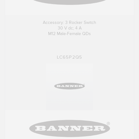
Accessory: 3 Rocker Switch
30 V dc; 4 A
M12 Male-Female QDs
LC65P2Q5