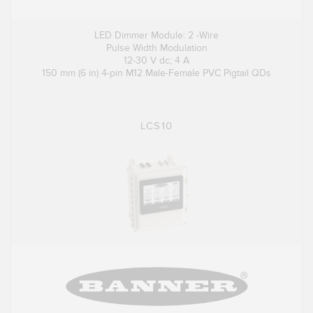
LED Dimmer Module: 2 -Wire
Pulse Width Modulation
12-30 V dc; 4 A
150 mm (6 in) 4-pin M12 Male-Female PVC Pigtail QDs
LCS10