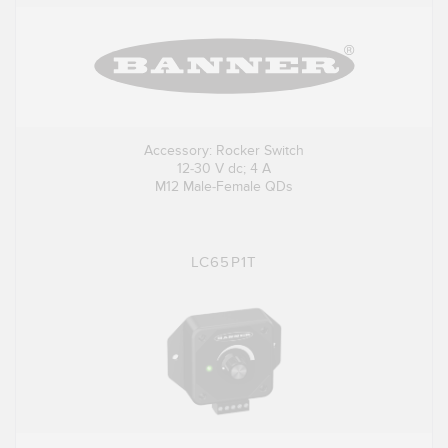
技术
带 IO-Link 的传感器
Accessory: Rocker Switch
12-30 V dc; 4 A
M12 Male-Female QDs
LC65P1T