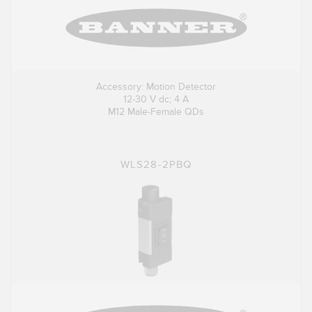
Accessory: Motion Detector
12-30 V dc; 4 A
M12 Male-Female QDs
WLS28-2PBQ