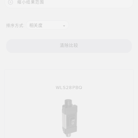
状态监测传感器
缩小结果范围
无线状态监测传感器
振动传感器
相关度
排序方式:
清除比较
附件
附件
线缆
WLS28PBQ
转换器
软件
传感器GUI软件
邦纳测量传感器软件