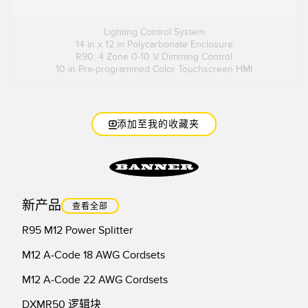
Lighting Control System
14 in x 12 in Polycarbonate Enclosure
R90; 4 Zone 0-10 V Dimming Control
10 in Pre-programmed Color Touchscreen HMI
添加至我的收藏夹
新产品
查看全部
R95 M12 Power Splitter
M12 A-Code 18 AWG Cordsets
M12 A-Code 22 AWG Cordsets
DXMR50 逻辑块