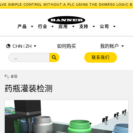
LVE SIMPLE CONTROL WITHOUT A PLC USING THE DXMR50 LOGIC B
产品
行业
应用
支持
公司
CHN | ZH
如何购买
我的帐户
传感器
工业物联网与智能工厂
测量解决方案
智能传感器
照明和指示
联系我们
机器安全
机器防护
工业无线
追踪和跟踪
BARCODE & VISION
拾取指示灯
远程 I/O
工业照明
CONNECTIVITY
状态指示
测量与检测
HMI
变频器
增量式旋转编码器
质量控制
车辆检测
PLC
预测性维护
返回
绝对值旋转编码器
雷达应用
其他应用
监控解决方案
药瓶灌装检测
SNAP SIGNAL
附件
软件
技术
工业物联网与智能工厂
储罐料位监控
传感器
前缘检测
光电传感器
工厂通信
激光测距