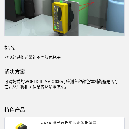
机器监控/设备综合效率
测量光幕
物料、服务或托盘取件呼叫
3D飞行时间
状况监测：预测性维护和预防性维护
雷达传感器
设备综合效率 (OEE)
超声波传感器
挑战
远程监控
光纤放大器
检测经过传送带的不同颜色瓶子。
预测性维护与状态监控
光纤
解决方案
预测性维护与状态监控
槽形和标签传感器
可调场
式的WORLD-BEAM QS30可检测各种颜色塑料药瓶是否存
色标、颜色和荧光传感器
在，然后将相关信息传达给灌装机。
拾取指示灯传感器
相关链接
温度传感器
特色产品
冲洗
检测阵列和宽光束传感器
QS30 系列高性能长距离传感器
IO-Link