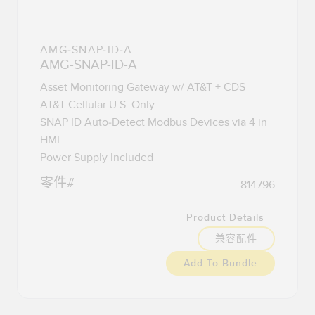
AMG-SNAP-ID-A
AMG-SNAP-ID-A
Asset Monitoring Gateway w/ AT&T + CDS
AT&T Cellular U.S. Only
SNAP ID Auto-Detect Modbus Devices via 4 in
HMI
Power Supply Included
零件#
814796
Product Details
兼容配件
Add To Bundle