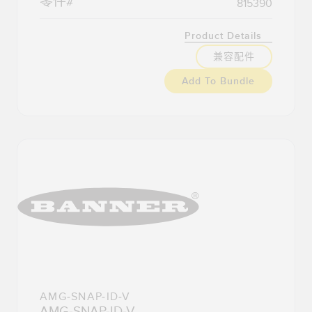
零件#
815390
Product Details
兼容配件
Add To Bundle
AMG-SNAP-ID-V
AMG-SNAP-ID-V