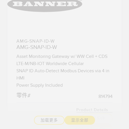
AMG-SNAP-ID-W
AMG-SNAP-ID-W
Asset Monitoring Gateway w/ WW Cell + CDS
LTE-M/NB-IOT Worldwide Cellular
SNAP ID Auto-Detect Modbus Devices via 4 in
HMI
Power Supply Included
零件#
814794
Product Details
兼容配件
加载更多
显示全部
Add To Bundle