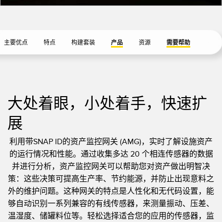
状态监测传感器
无线状态监测传感器
振动传感器
主要优点
特点
构建套装
产品
资源
需要帮助
附件
大处着眼，小处着手，快速扩
附件
展
线缆
转换器
利用带SNAP ID的资产监控网关 (AMG)，实时了解设施资产
的运行情况和性能。通过收集多达 20 个相连传感器的数据
并进行分析，资产监控网关可以帮助您对资产做出明智决
软件
策：这些决策可提高生产率、节约能源，并防止出现意料之
传感器GUI软件
外的维护问题。这种网关的特点是人性化和无代码设置，能
够自动识别一系列兼容的有线传感器，来测量振动、压差、
邦纳测量传感器软件
温湿度、储罐料位等。轻松选择适合您的应用的传感器，监