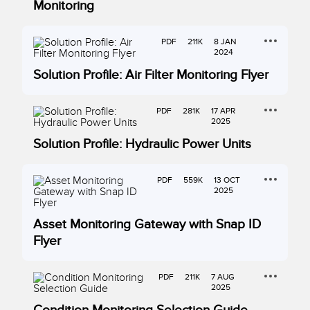
Monitoring
PDF
211K
8 JAN
2024
Solution Profile: Air Filter Monitoring Flyer
PDF
281K
17 APR
2025
Solution Profile: Hydraulic Power Units
PDF
559K
13 OCT
2025
Asset Monitoring Gateway with Snap ID
Flyer
PDF
211K
7 AUG
2025