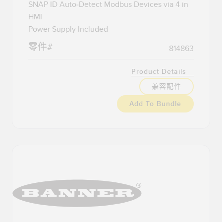
SNAP ID Auto-Detect Modbus Devices via 4 in
HMI
Power Supply Included
零件#
814863
Product Details
兼容配件
Add To Bundle