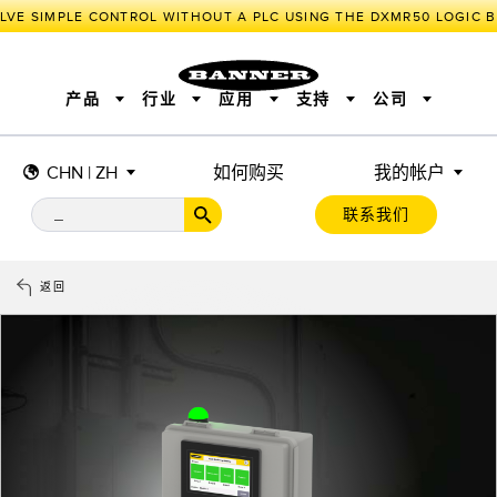
E SIMPLE CONTROL WITHOUT A PLC USING THE DXMR50 LOGIC BL
产品
行业
应用
支持
公司
CHN | ZH
如何购买
我的帐户
传感器
工业物联网与智能工厂
测量解决方案
智能传感器
照明和指示
联系我们
机器安全
机器防护
工业无线
追踪和跟踪
BARCODE & VISION
拾取指示灯
远程 I/O
工业照明
CONNECTIVITY
状态指示
测量与检测
HMI
变频器
增量式旋转编码器
质量控制
车辆检测
PLC
预测性维护
返回
绝对值旋转编码器
雷达应用
其他应用
监控解决方案
SNAP SIGNAL
附件
软件
技术
工业物联网与智能工厂
储罐料位监控
传感器
前缘检测
光电传感器
工厂通信
激光测距