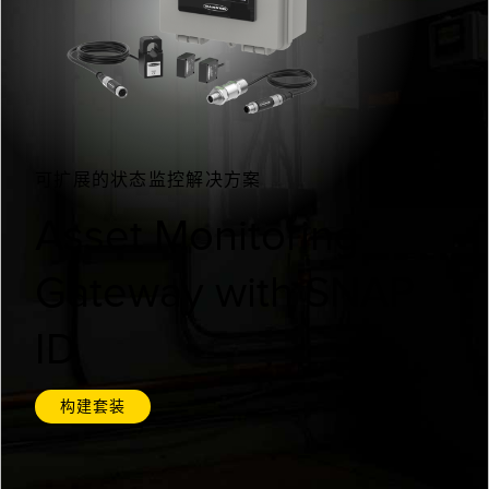
机器监控/设备综合效率
测量光幕
物料、服务或托盘取件呼叫
3D飞行时间
状况监测：预测性维护和预防性维护
雷达传感器
设备综合效率 (OEE)
超声波传感器
可扩展的状态监控解决方案
远程监控
光纤放大器
Asset Monitoring
预测性维护与状态监控
光纤
Gateway with SNAP
预测性维护与状态监控
槽形和标签传感器
色标、颜色和荧光传感器
ID
拾取指示灯传感器
相关链接
构建套装
温度传感器
冲洗
检测阵列和宽光束传感器
IO-Link