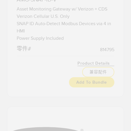
Asset Monitoring Gateway w/ Verizon + CDS
Verizon Cellular U.S. Only
SNAP ID Auto-Detect Modbus Devices via 4 in
HMI
Power Supply Included
零件#
814795
Product Details
兼容配件
Add To Bundle