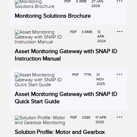
PDF
4.3MB
27 JAN
2026
Monitoring Solutions Brochure
PDF
3.6MB
12
APR
2024
Asset Monitoring Gateway with SNAP ID
Instruction Manual
PDF
777K
21
NOV
2025
Asset Monitoring Gateway with SNAP ID
Quick Start Guide
PDF
238K
17 APR
2025
Solution Profile: Motor and Gearbox