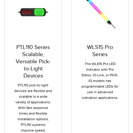
PTL110 Series
WLS15 Pro
Scalable,
Series
Versatile Pick-
The WLS15 Pro LED
to-Light
Indicator with Pro
Devices
Editor, IO-Link, or PICK-
IQ models has
PTL110 pick-to-light
programmable LEDs for
devices are flexible and
use in advanced
scalable to a wide
indication applications.
variety of applications.
With fast response
times and flexible
installation options,
PTL110 systems
improve speed,