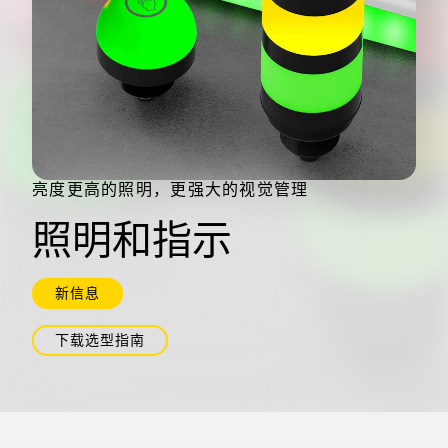
机器监控/设备综合效率
测量光幕
物料、服务或托盘取件呼叫
3D飞行时间
状况监测：预测性维护和预防性维护
雷达传感器
设备综合效率 (OEE)
超声波传感器
远程监控
光纤放大器
亮度更高的照明，更强大的视觉管理
预测性维护与状态监控
光纤
照明和指示
预测性维护与状态监控
槽形和标签传感器
新信息
色标、颜色和荧光传感器
拾取指示灯传感器
下载选型指南
相关链接
温度传感器
冲洗
检测阵列和宽光束传感器
IO-Link