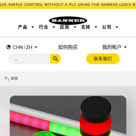
VE SIMPLE CONTROL WITHOUT A PLC USING THE DXMR50 LOGIC BL
产品
行业
应用
支持
公司
CHN | ZH
如何购买
我的帐户
传感器
工业物联网与智能工厂
测量解决方案
智能传感器
照明和指示
联系我们
机器安全
机器防护
工业无线
追踪和跟踪
BARCODE & VISION
拾取指示灯
远程 I/O
工业照明
CONNECTIVITY
状态指示
测量与检测
HMI
变频器
增量式旋转编码器
质量控制
车辆检测
PLC
预测性维护
返回
绝对值旋转编码器
雷达应用
其他应用
监控解决方案
SNAP SIGNAL
附件
软件
技术
工业物联网与智能工厂
储罐料位监控
传感器
前缘检测
光电传感器
工厂通信
激光测距