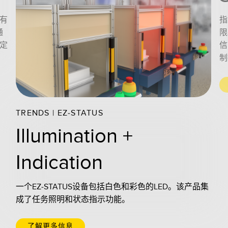
有
指
通
限
定
信
制
TRENDS | EZ-STATUS
Illumination +
Indication
一个EZ-STATUS设备包括白色和彩色的LED。该产品集
成了任务照明和状态指示功能。
了解更多信息