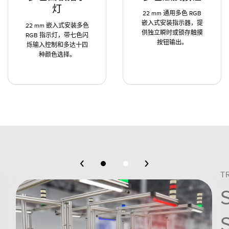
灯
22 mm 通用多色 RGB
嵌入式安装指示器，提
22 mm 嵌入式安装多色
供独立瞬时或锁存触摸
RGB 指示灯，带七色闪
按钮输出。
烁输入控制和多达十四
种颜色选择。
T
S