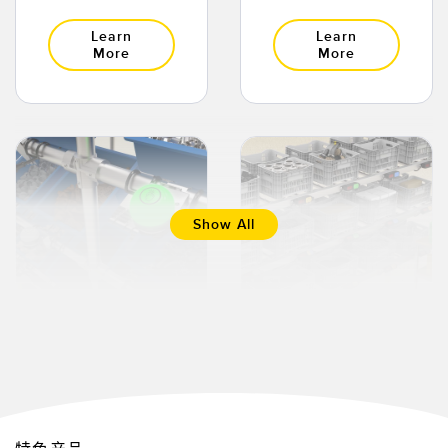
Learn
Learn
More
More
Show All
触摸按钮
拾取指示灯
Learn
Learn
More
More