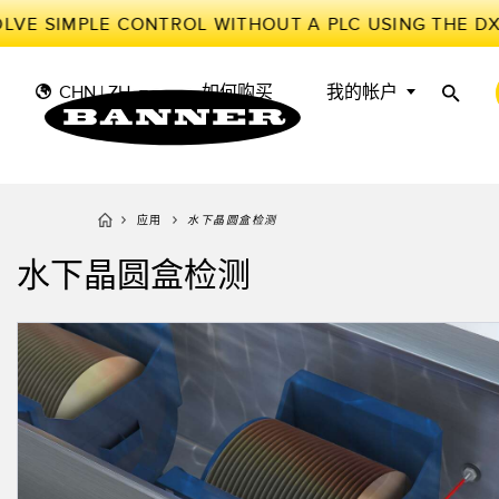
LVE SIMPLE CONTROL WITHOUT A PLC USING THE D
CHN | ZH
如何购买
我的帐户
应用
水下晶圆盒检测
传
工
传感器
工业物联网与智能工厂
水下晶圆盒检测
测量解决方案
智能传感器
光电传
储罐料
照明和指示
机器防护
雷达传
物料、
叫
机器安全
追踪和跟踪
槽形和
预测性
工业无线
拾取指示灯
检测阵
BARCODE & VISION
工业照明