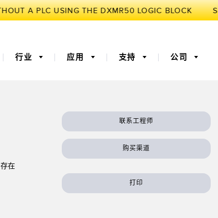
行业
应用
支持
公司
联系工程师
3D飞行时间
机器监控/设备综合效率
购买渠道
器
 (OEE)
光纤
远程监控
否存在
灯传感器
温度传感器
打印
监测传感器
振动传感器