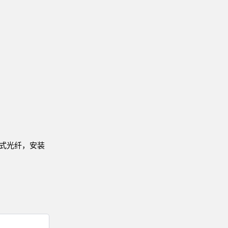
技术
带 IO-Link 的传感器
射式光纤，安装