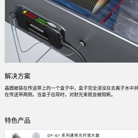
相关
远程 I/O
状态指示
附件
CONNECTIVITY
测量与检测
冲洗
附件
HMI
质量控制
IO-Lin
线缆
变频器
车辆检测
转换器
增量式旋转编码器
预测性维护
PLC
雷达应用
绝对值旋转编码器
其他应用
解决方案
监控解决方案
晶圆被装在传送带上的一个盒子中，盒子完全浸没在去离子水中并
在传送带两侧。当盒子出现时，对射光束就会被阻断。
SNAP SIGNAL
附件
特色产品
软件
DF-G1 系列通用光纤放大器