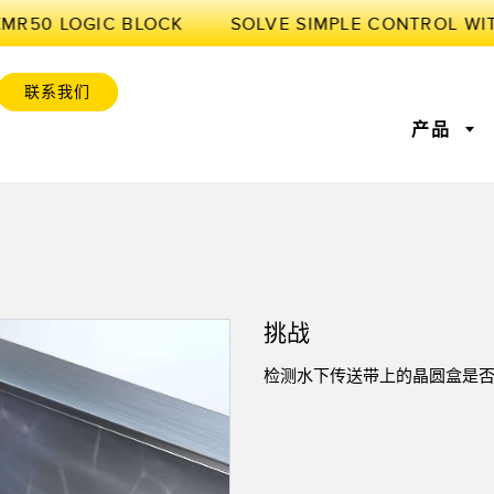
XMR50 LOGIC BLOCK
联系我们
产品
感器
业物联网与智能工厂
感器
位监控
激光测距
前缘检测
测量光幕
工厂通信
挑战
感器
服务或托盘取件呼
超声波传感器
状况监测：预测性维护和预
光纤放大
设备综合效率
防性维护
检测水下传送带上的晶圆盒是
标签传感器
色标、颜色和荧光传感器
拾取指示
维护与状态监控
预测性维护与状态监控
列和宽光束传感器
状态监测传感器
无线状态