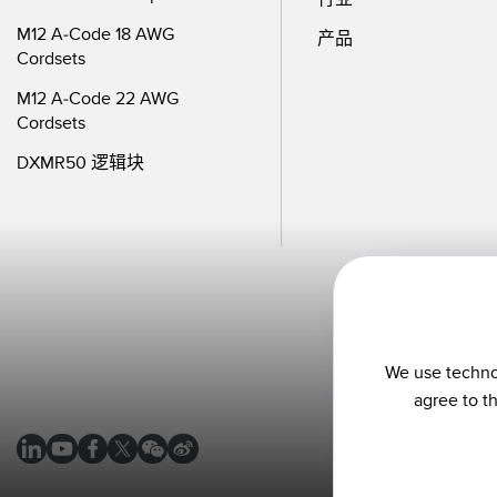
M12 A-Code 18 AWG
产品
Cordsets
M12 A-Code 22 AWG
Cordsets
DXMR50 逻辑块
We use technol
agree to t