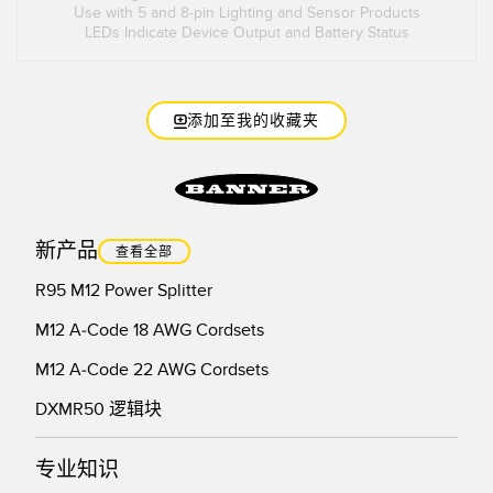
Use with 5 and 8-pin Lighting and Sensor Products
LEDs Indicate Device Output and Battery Status
添加至我的收藏夹
新产品
查看全部
R95 M12 Power Splitter
M12 A-Code 18 AWG Cordsets
M12 A-Code 22 AWG Cordsets
DXMR50 逻辑块
专业知识