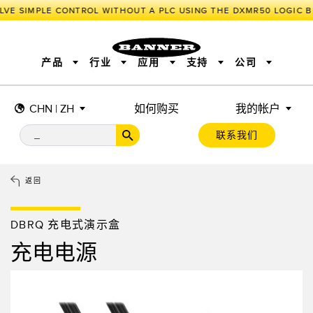
LVE SIMPLE CONTROL WITHOUT A PLC USING THE DXMR50 LOGIC B
产品
行业
应用
支持
公司
CHN | ZH
如何购买
我的帐户
传感器
工业物联网与智能工厂
测量解决方案
智能传感器
照明和指示
联系我们
机器安全
机器防护
工业无线
追踪和跟踪
BARCODE & VISION
拾取指示灯
远程 I/O
工业照明
CONNECTIVITY
状态指示
测量与检测
HMI
变频器
增量式旋转编码器
质量控制
车辆检测
PLC
预测性维护
返回
绝对值旋转编码器
雷达应用
其他应用
监控解决方案
SNAP SIGNAL
附件
软件
技术
DBRQ 充电式演示盒
工业物联网与智能工厂
充电电源
储罐料位监控
传感器
前缘检测
光电传感器
工厂通信
激光测距