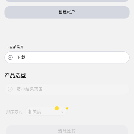
状态监测传感器
创建帐户
无线状态监测传感器
振动传感器
+
全部展开
附件
下载
附件
线缆
产品选型
转换器
缩小结果范围
软件
相关度
排序方式:
传感器GUI软件
邦纳测量传感器软件
清除比较