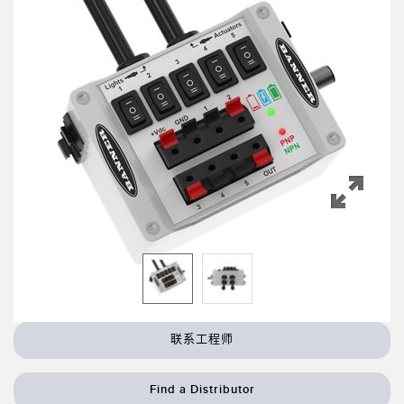
机器监控/设备综合效率
测量光幕
物料、服务或托盘取件呼叫
3D飞行时间
状况监测：预测性维护和预防性维护
雷达传感器
设备综合效率 (OEE)
超声波传感器
远程监控
光纤放大器
预测性维护与状态监控
光纤
预测性维护与状态监控
槽形和标签传感器
色标、颜色和荧光传感器
拾取指示灯传感器
相关链接
温度传感器
联系工程师
冲洗
检测阵列和宽光束传感器
IO-Link
Find a Distributor