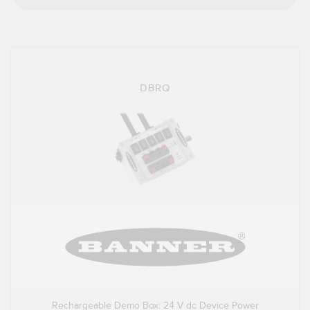
技术
带 IO-Link 的传感器
DBRQ
Rechargeable Demo Box: 24 V dc Device Power