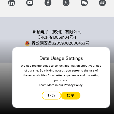
邦纳电子（苏州）有限公司
苏ICP备13059104号-1
苏公网安备32059002006453号
技术支持热线 400-630-6336
Data Usage Settings
We use technologies to collect information about your use
of our site. By clicking accept, you agree to the use of
these capabilities for a better experience and marketing
purposes.
Learn More in our
Privacy Policy
.
拒绝
接受