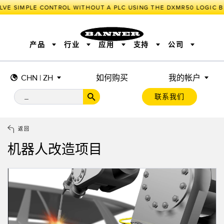
LVE SIMPLE CONTROL WITHOUT A PLC USING THE DXMR50 LOGIC B
产品
行业
应用
支持
公司
CHN | ZH
如何购买
我的帐户
传感器
工业物联网与智能工厂
测量解决方案
智能传感器
照明和指示
联系我们
机器安全
机器防护
工业无线
追踪和跟踪
BARCODE & VISION
拾取指示灯
远程 I/O
工业照明
CONNECTIVITY
状态指示
测量与检测
HMI
变频器
增量式旋转编码器
质量控制
车辆检测
PLC
预测性维护
返回
绝对值旋转编码器
雷达应用
其他应用
监控解决方案
机器人改造项目
SNAP SIGNAL
附件
软件
技术
工业物联网与智能工厂
储罐料位监控
传感器
前缘检测
光电传感器
工厂通信
激光测距