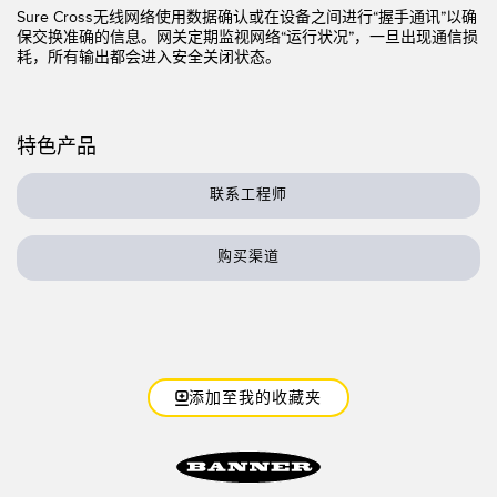
状态监测传感器
Sure Cross无线网络使用数据确认或在设备之间进行“握手通讯”以确
保交换准确的信息。网关定期监视网络“运行状况”，一旦出现通信损
无线状态监测传感器
耗，所有输出都会进入安全关闭状态。
振动传感器
特色产品
附件
联系工程师
附件
购买渠道
线缆
转换器
软件
添加至我的收藏夹
传感器GUI软件
邦纳测量传感器软件