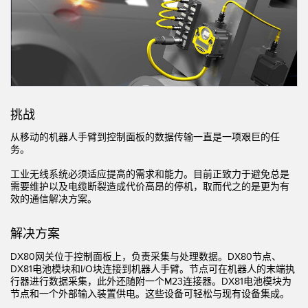
机器监控/设备综合效率
测量光幕
物料、服务或托盘取件呼叫
3D飞行时间
状况监测：预测性维护和预防性维护
雷达传感器
设备综合效率 (OEE)
超声波传感器
挑战
远程监控
光纤放大器
从移动的机器人手臂到控制面板的数据传输一直是一项艰巨的任
务。
预测性维护与状态监控
光纤
工业无线系统必须适应提高的需求和能力。目前正致力于避免总是
预测性维护与状态监控
槽形和标签传感器
需要维护以及电缆断裂造成代价高昂的停机，取而代之的是更为有
效的通信解决方案。
色标、颜色和荧光传感器
拾取指示灯传感器
解决方案
相关链接
DX80网关位于控制面板上，负责采集与处理数据。DX80节点、
温度传感器
DX81电池模块和I/O块连接到机器人手臂。节点可在机器人的末端执
冲洗
行器进行数据采集，此外还随附一个M23连接器。DX81电池模块为
检测阵列和宽光束传感器
节点和一个外部输入装置供电。这些设备可轻松与现有设备集成。
IO-Link