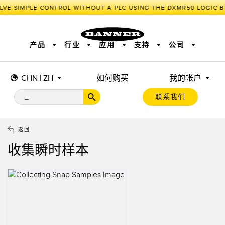
VE SIMPLE CONTROL WITHOUT A PLC USING THE DXMR50 LOGIC B
产品
行业
应用
支持
公司
CHN | ZH
如何购买
我的帐户
传感器
工业物联网与智能工厂
测量解决方案
智能传感器
照明和指示
联系我们
机器安全
机器防护
工业无线
追踪和跟踪
BARCODE & VISION
拾取指示灯
远程 I/O
工业照明
CONNECTIVITY
状态指示
测量与检测
HMI
变频器
增量式旋转编码器
质量控制
车辆检测
PLC
预测性维护
返回
绝对值旋转编码器
雷达应用
其他应用
监控解决方案
收集瞬时样本
SNAP SIGNAL
附件
软件
技术
工业物联网与智能工厂
储罐料位监控
传感器
前缘检测
光电传感器
工厂通信
激光测距