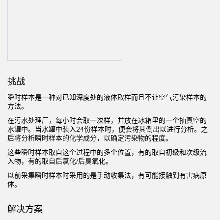
机器监控/设备综合效率
测量光幕
物料、服务或托盘取件呼叫
3D飞行时间
状况监测：预测性维护和预防性维护
雷达传感器
设备综合效率 (OEE)
超声波传感器
挑战
远程监控
光纤放大器
瞬时样本是一种对已知深度处的液体取样而且不让空气污染样本的
方法。
预测性维护与状态监控
光纤
在污水处理厂，每小时会取一次样，并放在冰箱里的一个抽真空的
预测性维护与状态监控
槽形和标签传感器
水罐中。当水罐中装入24份样本时，便会将其倒出以进行分析。之
后将分析瞬时样本的化学成分，以确定污染物的程度。
色标、颜色和荧光传感器
这些瞬时样本取自这个过程中的多个位置，有的取自初级和次级流
入物，有的取自后氯化/后臭氧化。
拾取指示灯传感器
相关链接
以前采集瞬时样本时采用的是手动收集法，有可能接触到有害病原
温度传感器
体。
冲洗
检测阵列和宽光束传感器
解决方案
IO-Link