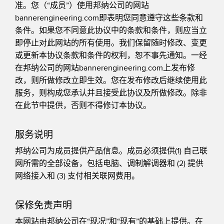
准。您（“成员”）使用邦纳公司的网站
机器监控/设备综合效率
测量光幕
bannerengineering.com即表明您同意遵守这些条款和
条件。如果您不同意此协议中的条款和条件，则应当立
物料、服务或托盘取件呼叫
3D飞行时间
即停止对此网站的所有使用。我们保留随时修改、变更
状况监测：预测性维护和预防性维护
或更新本协议条款和条件的权利，恕不事先通知。一经
雷达传感器
在邦纳公司的网站bannerengineering.com上发布修
设备综合效率 (OEE)
超声波传感器
改，则所做修改立即生效。您在发布修改后继续使用此
服务，则构成您承认并且接受此协议及所做修改。除非
远程监控
光纤放大器
在此节中提供，否则不得修订本协议。
预测性维护与状态监控
光纤
预测性维护与状态监控
槽形和标签传感器
服务说明
色标、颜色和荧光传感器
邦纳公司为成员提供产品信息。成员必须提供(1) 自己联
网所需的全部设备，包括电脑、调制解调器和 (2) 提供
拾取指示灯传感器
相关链接
网络接入和 (3) 支付相关联网费用。
温度传感器
冲洗
保修免责声明
检测阵列和宽光束传感器
IO-Link
本网站由邦纳公司在“现况”和“现有”的基础上提供。在