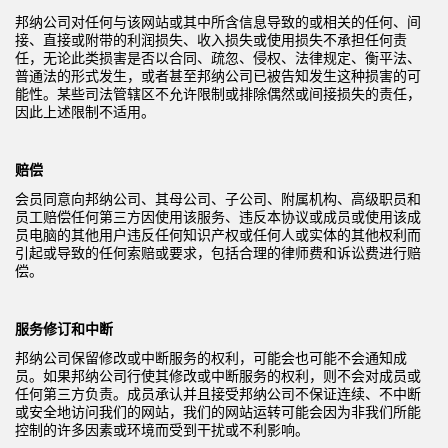
邦纳公司对任何与该网站或其中所含信息导致的或相关的任何、间
接、直接或附带的利润损失、收入损失或使用损失不承担任何责
任，无论此类损害是否以合同、疏忽、侵权、法律规定、衡平法、
普通法的形式发生，或者甚至邦纳公司已被告知发生这种损害的可
能性。某些司法管辖区不允许限制或排除偶然或间接损失的责任，
因此上述限制不适用。
赔偿
会员同意向邦纳公司、其母公司、子公司、附属机构、高级职员和
员工赔偿任何第三方因使用该服务、违反本协议或成员或使用该成
员电脑的其他用户违反任何知识产权或任何人或实体的其他权利而
引起或导致的任何索赔或要求，包括合理的律师费和诉讼费进行赔
偿。
服务修订和中断
邦纳公司保留修改或中断服务的权利，可能会也可能不会通知成
员。如果邦纳公司行使其修改或中断服务的权利，则不会对成员或
任何第三方负责。成员承认并且接受邦纳公司不保证连续、不中断
或安全地访问我们的网站，我们的网站运转可能会因为非我们所能
控制的许多因素或环境而受到干扰或不利影响。