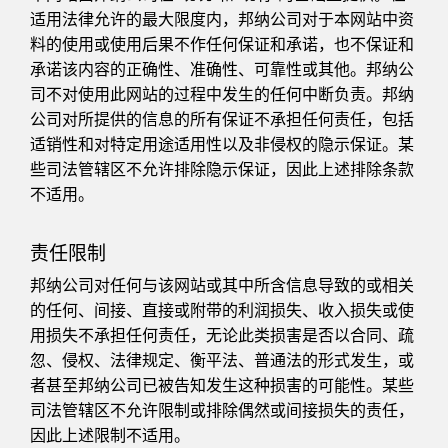
状态监测传感器
适用法律允许的最大限度内，邦纳公司对于本网站中资
无线状态监测传感器
料的使用或使用后果不作任何保证和承诺，也不保证和
承诺该内容的正确性、准确性、可靠性或其他。邦纳公
振动传感器
司不对使用此网站的过程中发生的任何中断负责。邦纳
公司对所提供的信息的所有保证不承担任何责任，包括
适销性和对特定用途适用性以及非侵权的隐示保证。某
附件
些司法管辖区不允许排除隐示保证，因此上述排除条款
不适用。
附件
线缆
责任限制
转换器
邦纳公司对任何与该网站或其中所含信息导致的或相关
的任何、间接、直接或附带的利润损失、收入损失或使
用损失不承担任何责任，无论此类损害是否以合同、疏
软件
忽、侵权、法律规定、衡平法、普通法的形式发生，或
传感器GUI软件
者甚至邦纳公司已被告知发生这种损害的可能性。某些
司法管辖区不允许限制或排除偶然或间接损失的责任，
邦纳测量传感器软件
因此上述限制不适用。