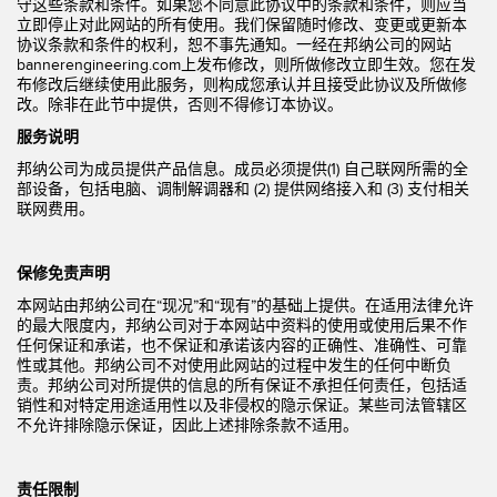
守这些条款和条件。如果您不同意此协议中的条款和条件，则应当
立即停止对此网站的所有使用。我们保留随时修改、变更或更新本
协议条款和条件的权利，恕不事先通知。一经在邦纳公司的网站
bannerengineering.com上发布修改，则所做修改立即生效。您在发
布修改后继续使用此服务，则构成您承认并且接受此协议及所做修
改。除非在此节中提供，否则不得修订本协议。
服务说明
邦纳公司为成员提供产品信息。成员必须提供(1) 自己联网所需的全
部设备，包括电脑、调制解调器和 (2) 提供网络接入和 (3) 支付相关
联网费用。
保修免责声明
本网站由邦纳公司在“现况”和“现有”的基础上提供。在适用法律允许
的最大限度内，邦纳公司对于本网站中资料的使用或使用后果不作
任何保证和承诺，也不保证和承诺该内容的正确性、准确性、可靠
性或其他。邦纳公司不对使用此网站的过程中发生的任何中断负
责。邦纳公司对所提供的信息的所有保证不承担任何责任，包括适
销性和对特定用途适用性以及非侵权的隐示保证。某些司法管辖区
不允许排除隐示保证，因此上述排除条款不适用。
责任限制