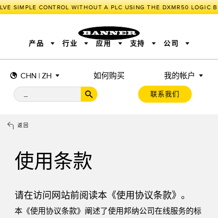
VE SIMPLE CONTROL WITHOUT A PLC USING THE DXMR50 LOGIC B
产品
行业
应用
支持
公司
CHN | ZH
如何购买
我的帐户
传感器
工业物联网与智能工厂
测量解决方案
智能传感器
照明和指示
联系我们
机器安全
机器防护
工业无线
追踪和跟踪
BARCODE & VISION
拾取指示灯
远程 I/O
工业照明
CONNECTIVITY
状态指示
测量与检测
HMI
变频器
增量式旋转编码器
质量控制
车辆检测
PLC
预测性维护
返回
绝对值旋转编码器
雷达应用
其他应用
监控解决方案
SNAP SIGNAL
附件
软件
技术
使用条款
工业物联网与智能工厂
储罐料位监控
传感器
请在访问网站前阅读本《使用协议条款》。
前缘检测
光电传感器
本《使用协议条款》阐述了使用邦纳公司在线服务的标
工厂通信
激光测距