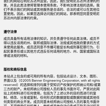
我们的网站在明尼苏达州运营。因此，我们受明尼苏达州法律的约
束，并且此类法律将管理本使用条款，不影响法律法规的选择。我
们不表示我们的网站或其他服务是合适的、合法的或可以在其他位
置使用。因此，如果您选择访问我们的网站，即表明您同意受明尼
苏达州内部法律的约束。
遵守法律
成员具备所有适用法律的知识，并负责遵守任何此类法律。成员不
得以违反适用的州、联邦或国际法律、法规或其他政府要求的方式
来使用此服务。成员还同意不传播可能促长构成刑事犯罪行为、引
起民事责任或以其他方式违反任何适用的地方、州、国家或国际法
律或法规的材料。
版权和商标信息
本站点上包含的或可用的所有内容，包括站点设计、文本、图形、
界面以及（©2005 Banner Engineering Corporation, with all rights
reserved）的选择和排列均属于受知识产权保护的邦纳公司和/或第
三方的财产。未经邦纳公司授权人员的事先书面许可，严禁对此网
站上的材料进行任何使用，包括为了上述以外的目的而进行的复
制、修改、分发或复制，任何形式的数据提取或数据挖掘或其他任
何类型的商业开发。成员同意未经邦纳公司授权人员的事先书面许