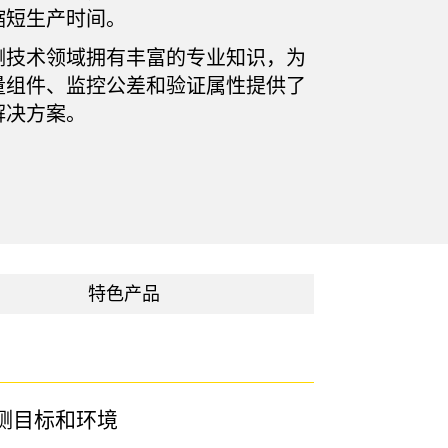
缩短生产时间。
技术
测技术领域拥有丰富的专业知识，为
带 IO-Link 的传感器
量组件、监控公差和验证属性提供了
解决方案。
特色产品
测目标和环境