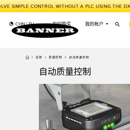
VE SIMPLE CONTROL WITHOUT A PLC USING THE DX
CHN | ZH
如何购买
我的帐户
应用
质量控制
自动质量控制
传
工
传感器
工业物联网与智能工厂
自动质量控制
测量解决方案
智能传感器
光电传
储罐料
照明和指示
机器防护
雷达传
物料、
叫
机器安全
追踪和跟踪
槽形和
预测性
工业无线
拾取指示灯
检测阵
BARCODE & VISION
工业照明