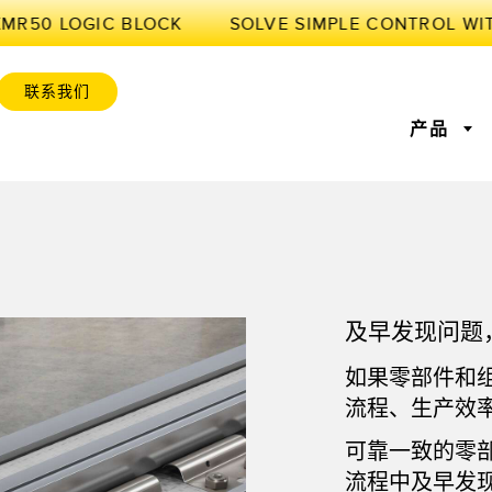
MR50 LOGIC BLOCK
联系我们
产品
感器
业物联网与智能工厂
感器
位监控
激光测距
前缘检测
测量光幕
工厂通信
及早发现问题
感器
服务或托盘取件呼
超声波传感器
状况监测：预测性维护和预
光纤放大
设备综合效率
防性维护
如果零部件和
标签传感器
色标、颜色和荧光传感器
拾取指示
流程、生产效
维护与状态监控
预测性维护与状态监控
列和宽光束传感器
状态监测传感器
无线状态
可靠一致的零
流程中及早发