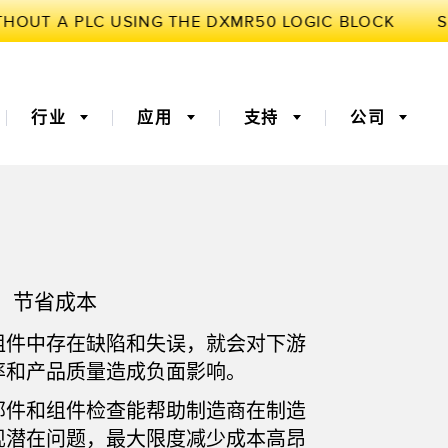
行业
应用
支持
公司
3D飞行时间
机器监控/设备综合效率
，节省成本
器
 (OEE)
光纤
远程监控
组件中存在缺陷和失误，就会对下游
灯传感器
温度传感器
率和产品质量造成负面影响。
监测传感器
振动传感器
部件和组件检查能帮助制造商在制造
现潜在问题，最大限度减少成本高昂