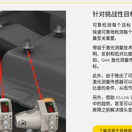
针对挑战性目
可靠检测每个目标
快速可靠地检测每
量至关重要。
得益于激光测量技
明、反射和低对比度
如，
Q4X 激光测量
标。
此外，由于推出了
激光测量传感器可
比度的条件，从而
另外，借助
IO-Lin
中的趋势，甚至可
故障之前解决镜头
了解适用于各种挑