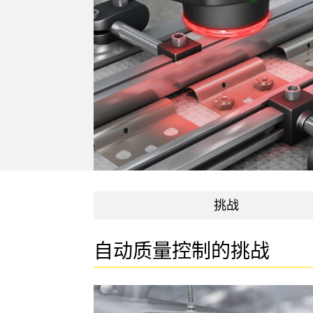
相关
远程 I/O
状态指示
附件
CONNECTIVITY
测量与检测
冲洗
附件
HMI
质量控制
IO-Lin
线缆
变频器
车辆检测
转换器
增量式旋转编码器
预测性维护
PLC
雷达应用
绝对值旋转编码器
其他应用
监控解决方案
挑战
SNAP SIGNAL
自动质量控制的挑战
附件
软件