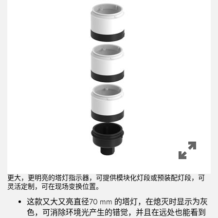
机器监控/设备综合效率
测量光幕
物料、服务或托盘取件呼叫
3D飞行时间
状况监测：预测性维护和预防性维护
雷达传感器
设备综合效率 (OEE)
超声波传感器
远程监控
光纤放大器
预测性维护与状态监控
光纤
预测性维护与状态监控
槽形和标签传感器
色标、颜色和荧光传感器
拾取指示灯传感器
相关链接
更大，更明亮的塔灯指示器，可提供模块化灯段或预装配灯段，可
温度传感器
灵活定制，可在现场变换位置。
冲洗
这款又大又亮直径70 mm 的塔灯，在熄灭时显示为灰
检测阵列和宽光束传感器
IO-Link
色，可消除环境光产生的错觉，并且在远处也能看到