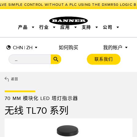
LVE SIMPLE CONTROL WITHOUT A PLC USING THE DXMR50 LOGIC B
产品
行业
应用
支持
公司
CHN | ZH
如何购买
我的帐户
传感器
工业物联网与智能工厂
测量解决方案
智能传感器
照明和指示
联系我们
机器安全
机器防护
工业无线
追踪和跟踪
BARCODE & VISION
拾取指示灯
远程 I/O
工业照明
CONNECTIVITY
状态指示
测量与检测
HMI
变频器
增量式旋转编码器
质量控制
车辆检测
PLC
预测性维护
返回
绝对值旋转编码器
雷达应用
其他应用
监控解决方案
SNAP SIGNAL
附件
软件
技术
70 MM 模块化 LED 塔灯指示器
工业物联网与智能工厂
无线 TL70 系列
储罐料位监控
传感器
前缘检测
光电传感器
工厂通信
激光测距