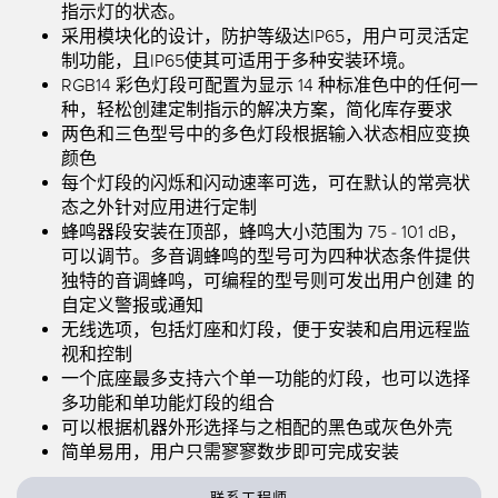
状态监测传感器
指示灯的状态。
采用模块化的设计，防护等级达IP65，用户可灵活定
无线状态监测传感器
制功能，且IP65使其可适用于多种安装环境。
RGB14 彩色灯段可配置为显示 14 种标准色中的任何一
振动传感器
种，轻松创建定制指示的解决方案，简化库存要求
两色和三色型号中的多色灯段根据输入状态相应变换
颜色
每个灯段的闪烁和闪动速率可选，可在默认的常亮状
附件
态之外针对应用进行定制
附件
蜂鸣器段安装在顶部，蜂鸣大小范围为 75 - 101 dB，
可以调节。多音调蜂鸣的型号可为四种状态条件提供
线缆
独特的音调蜂鸣，可编程的型号则可发出用户创建 的
自定义警报或通知
转换器
无线选项，包括灯座和灯段，便于安装和启用远程监
视和控制
软件
一个底座最多支持六个单一功能的灯段，也可以选择
多功能和单功能灯段的组合
可以根据机器外形选择与之相配的黑色或灰色外壳
传感器GUI软件
简单易用，用户只需寥寥数步即可完成安装
邦纳测量传感器软件
联系工程师